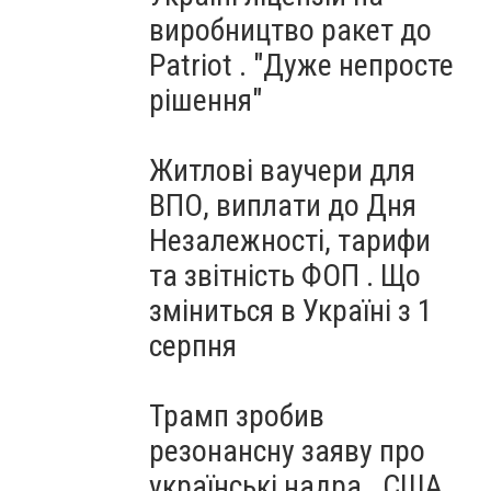
виробництво ракет до
Patriot . "Дуже непросте
рішення"
Житлові ваучери для
ВПО, виплати до Дня
Незалежності, тарифи
та звітність ФОП . Що
зміниться в Україні з 1
серпня
Трамп зробив
резонансну заяву про
українські надра . США