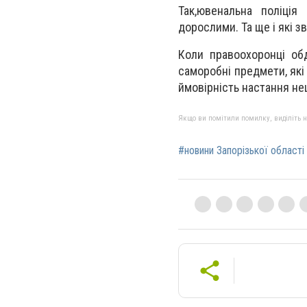
Так,ювенальна поліція
дорослими. Та ще і які 
Коли правоохоронці об
саморобні предмети, які
ймовірність настання не
Якщо ви помітили помилку, виділіть нео
#новини Запорізької області