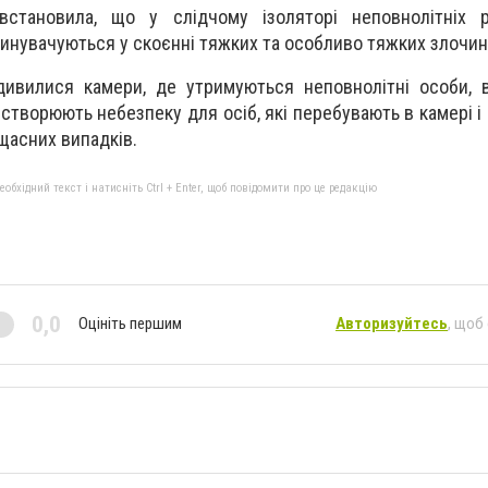
 встановила, що у слідчому ізоляторі неповнолітніх 
звинувачуються у скоєнні тяжких та особливо тяжких злочин
дивилися камери, де утримуються неповнолітні особи, 
 створюють небезпеку для осіб, які перебувають в камері 
щасних випадків.
бхідний текст і натисніть Ctrl + Enter, щоб повідомити про це редакцію
0,0
Оцініть першим
Авторизуйтесь
, щоб