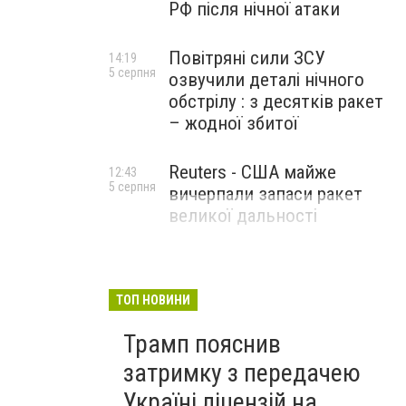
РФ після нічної атаки
Повітряні сили ЗСУ
14:19
5 серпня
озвучили деталі нічного
обстрілу : з десятків ракет
– жодної збитої
Reuters - США майже
12:43
5 серпня
вичерпали запаси ракет
великої дальності
ТОП НОВИНИ
Трамп пояснив
затримку з передачею
Україні ліцензій на