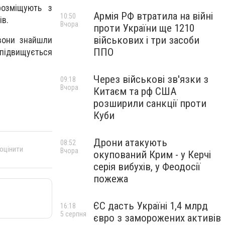
розміщують з
Армія РФ втратила на війні
10:50
ів.
Вчора
проти України ще 1210
військових і три засоби
вони знайшли
ППО
і підвищується
Через військові зв'язки з
09:18
Вчора
Китаєм та рф США
розширили санкції проти
Куби
Дрони атакують
08:52
 оцінити
Вчора
окупований Крим - у Керчі
серія вибухів, у Феодосії
пожежа
ЄС дасть Україні 1,4 млрд
16:18
5 серпня
євро з заморожених активів