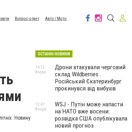
звіти
Вопрос-ответ
Авто / Мото
ОСТАННІ НОВИНИ
Дрони атакували черговий
14:13
Вчора
склад Wildberries .
ють
Російський Єкатеринбург
прокинувся від вибухів
цями
WSJ - Путін може напасти
12:47
Вчора
на НАТО вже восени:
літніх.
Новину
розвідка США опублікувала
новий прогноз