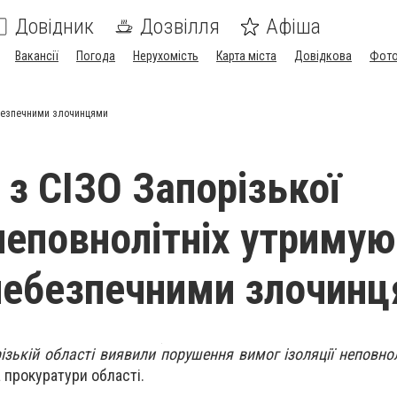
Довідник
Дозвілля
Афіша
Вакансії
Погода
Нерухомість
Карта міста
Довідкова
Фото
небезпечними злочинцями
 з СІЗО Запорізької
 неповнолітніх утриму
небезпечними злочин
ізькій області виявили порушення вимог ізоляції неповно
прокуратури області.