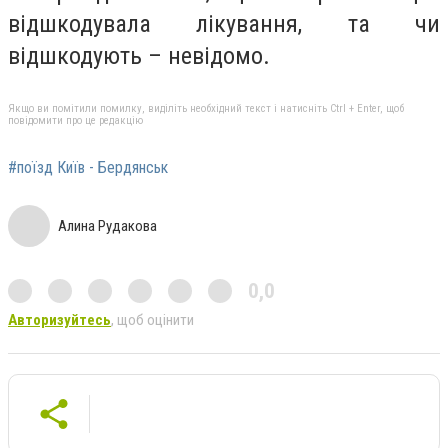
відшкодувала лікування, та чи
відшкодують – невідомо.
Якщо ви помітили помилку, виділіть необхідний текст і натисніть Ctrl + Enter, щоб
повідомити про це редакцію
#поїзд Київ - Бердянськ
Алина Рудакова
0,0
Авторизуйтесь
, щоб оцінити