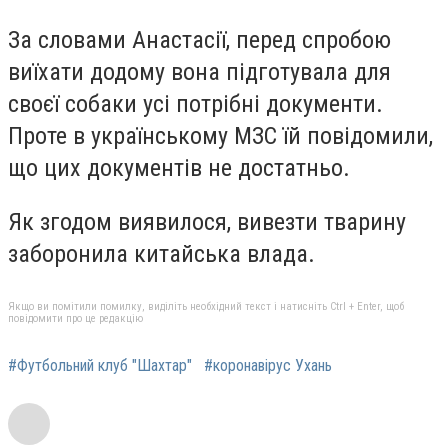
За словами Анастасії, перед спробою
виїхати додому вона підготувала для
своєї собаки усі потрібні документи.
Проте в українському МЗС їй повідомили,
що цих документів не достатньо.
Як згодом виявилося, вивезти тварину
заборонила китайська влада.
Якщо ви помітили помилку, виділіть необхідний текст і натисніть Ctrl + Enter, щоб
повідомити про це редакцію
#Футбольний клуб "Шахтар"
#коронавірус Ухань