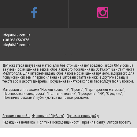
info@0619.com.ua
+ 38 063 0569176
info@0619.com.ua
Допускається цитування матеріалів без отримання попередньої згоди 0619.com.ua
за умови розміщення в тексті обов'язкового посилання на 0619.com.ua - Сайт міста
Мелітополя. Для інтернет-видань обов'язкове розміщення прямого, відкритого для
пошукових систем гіперпосилання на цитовані статті не нижче другого абзацу в
тексті або в якості джерела. Порушення виняткових прав переслідується Законом.
Матеріали з плашками "Новини компаній", "Промо", "Партнерський матеріал",
"Партнерський спецпроєкт", "Політичні новини", "Пресреліз", "PR", "Офіційно",
"Політична реклама" публікуються на правах реклами.
Реклама на сайті
Франшиза "CitySites"
Правила класифайд
Редакційна політика
Політика конфіденційності
Правила сайту
Автори проєкту