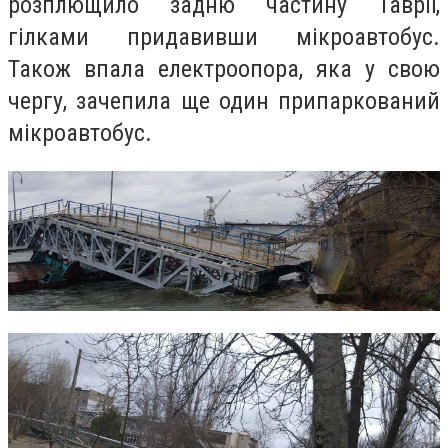
розплющило задню частину Таврії,
гілками придавивши мікроавтобус.
Також впала електроопора, яка у свою
чергу, зачепила ще один припаркований
мікроавтобус.