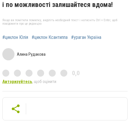
і по можливості залишайтеся вдома!
Якщо ви помітили помилку, виділіть необхідний текст і натисніть Ctrl + Enter, щоб
повідомити про це редакцію
#циклон Юлія
#циклон Ксантиппа
#ураган Україна
Алина Рудакова
0,0
Авторизуйтесь
, щоб оцінити