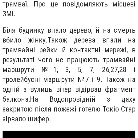
трамваї. Про це повідомля
ють
місцеві
ЗМІ.
Біля
будинку впало дерево
, й
на смерть
вбило жінку.
Також дерева впали на
трамвайні рейки й контактні мережі, в
результаті чого не працюють трамвайні
маршрути №1, 3, 5, 7, 26,27,28 і
тролейбусні маршрути №7 і 9.
Також
на
одній з вулиць
вітер відірвав фрагмент
балкона
,
Н
а Водопровідній з даху
закритою після пожежі готелю Токіо Стар
зірвало шифер.