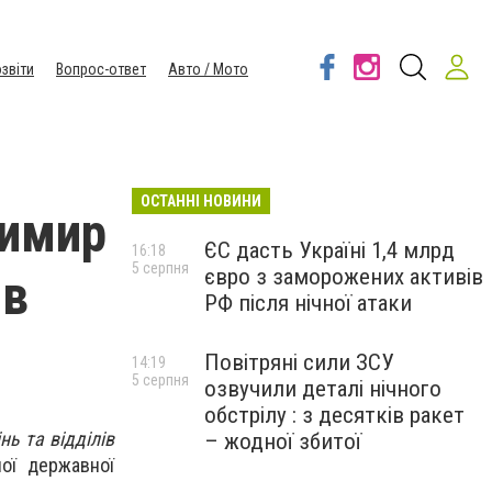
звіти
Вопрос-ответ
Авто / Мото
ОСТАННІ НОВИНИ
димир
ЄС дасть Україні 1,4 млрд
16:18
5 серпня
євро з заморожених активів
ів
РФ після нічної атаки
Повітряні сили ЗСУ
14:19
5 серпня
озвучили деталі нічного
обстрілу : з десятків ракет
ь та відділів
– жодної збитої
ої державної