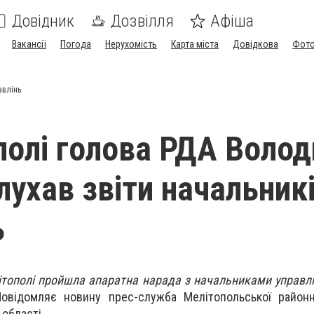
Довідник
Дозвілля
Афіша
Вакансії
Погода
Нерухомість
Карта міста
Довідкова
Фото
авлінь
полі голова РДА Воло
лухав звіти начальник
ь
ітополі пройшла апаратна нарада з начальниками управлін
Повідомляє новину прес-служба Мелітопольської районн
 області.