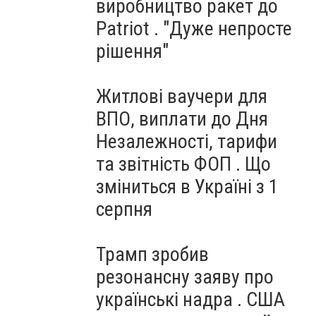
виробництво ракет до
Patriot . "Дуже непросте
рішення"
Житлові ваучери для
ВПО, виплати до Дня
Незалежності, тарифи
та звітність ФОП . Що
зміниться в Україні з 1
серпня
Трамп зробив
резонансну заяву про
українські надра . США