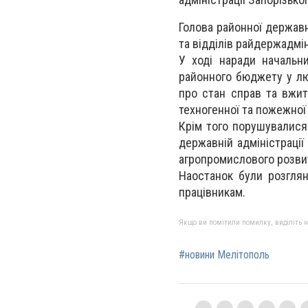
Голова районної державн
та відділів райдержадмін
У ході наради начальн
районного бюджету у лю
про стан справ та вжит
техногенної
та пожежної 
Крім того порушувалися
державній адміністрації 
агропромислового розвит
Наостанок були розглян
працівникам.
Якщо ви помітили помилку, виділіть нео
#новини Мелітополь