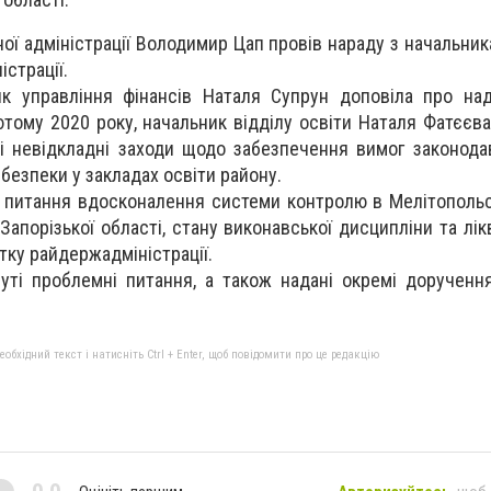
ої адміністрації Володимир Цап провів нараду з начальник
істрації.
ик управління фінансів Наталя Супрун доповіла про на
тому 2020 року, начальник відділу освіти Наталя Фатєєва
і невідкладні заходи щодо забезпечення вимог законода
безпеки у закладах освіти району.
 питання вдосконалення системи контролю в Мелітопольс
Запорізької області, стану виконавської дисципліни та лікв
ку райдержадміністрації.
уті проблемні питання, а також надані окремі дорученн
бхідний текст і натисніть Ctrl + Enter, щоб повідомити про це редакцію