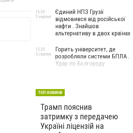
 оцінити
Єдиний НПЗ Грузії
15:59
3 серпня
відмовився від російської
нафти . Знайшов
альтернативу в двох країнах
Горить університет, де
12:33
3 серпня
розробляли системи БПЛА .
Удар по Бєлгороду
ТОП НОВИНИ
Трамп пояснив
затримку з передачею
Україні ліцензій на