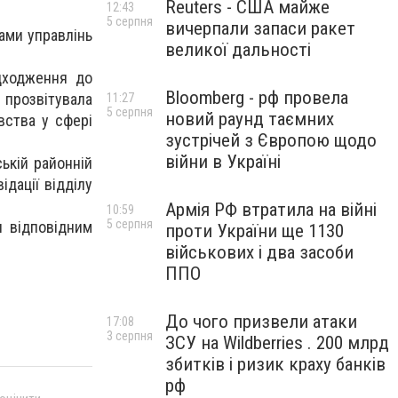
Reuters - США майже
12:43
5 серпня
вичерпали запаси ракет
ами управлінь
великої дальності
дходження до
Bloomberg - рф провела
 прозвітувала
11:27
5 серпня
новий раунд таємних
вства у сфері
зустрічей з Європою щодо
війни в Україні
ькій районній
ідації відділу
Армія РФ втратила на війні
10:59
5 серпня
я відповідним
проти України ще 1130
військових і два засоби
ППО
До чого призвели атаки
17:08
3 серпня
ЗСУ на Wildberries . 200 млрд
збитків і ризик краху банків
рф