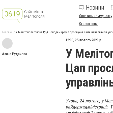
Новини
Оплатить коммуналку
Оголошення
Головна
У Мелітополі голова РДА Володимир Цап прослухав звіти начальників упр
12:00, 25 лютого 2020 р.
У Меліто
Алина Рудакова
Цап прос
управлін
Учора, 24 лютого, у Мел
райдержадміністрації.
адміністрації Запорізької