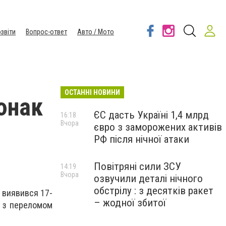
звіти
Вопрос-ответ
Авто / Мото
ОСТАННІ НОВИНИ
 юнак
ЄС дасть Україні 1,4 млрд
16:18
Вчора
євро з заморожених активів
РФ після нічної атаки
Повітряні сили ЗСУ
14:19
Вчора
озвучили деталі нічного
обстрілу : з десятків ракет
 виявився 17-
– жодної збитої
о з
переломом