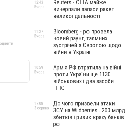
Reuters - США майже
12:43
Вчора
вичерпали запаси ракет
великої дальності
Bloomberg - рф провела
11:27
Вчора
новий раунд таємних
 оцінити
зустрічей з Європою щодо
війни в Україні
Армія РФ втратила на війні
10:59
Вчора
проти України ще 1130
військових і два засоби
ППО
До чого призвели атаки
17:08
3 серпня
ЗСУ на Wildberries . 200 млрд
збитків і ризик краху банків
рф