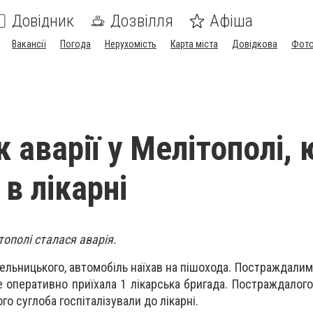
Довідник
Дозвілля
Афіша
Вакансії
Погода
Нерухомість
Карта міста
Довідкова
Фото
 аварії у Мелітополі,
в лікарні
тополі сталася аварія.
ельницького, автомобіль наїхав на пішохода. Постраждалим
це оперативно приїхала
1 лікарська бригада
. Постраждалог
го суглоба госпіталізува
ли
до лікарні.