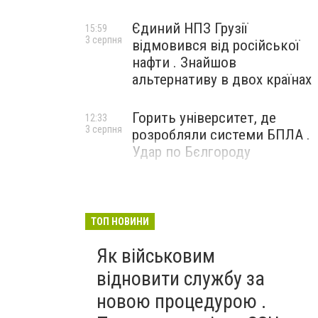
Єдиний НПЗ Грузії
15:59
3 серпня
відмовився від російської
нафти . Знайшов
альтернативу в двох країнах
Горить університет, де
12:33
3 серпня
розробляли системи БПЛА .
Удар по Бєлгороду
ТОП НОВИНИ
Як військовим
відновити службу за
новою процедурою .