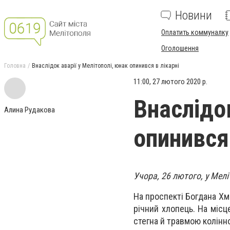
Новини
Оплатить коммуналку
Оголошення
Головна
Внаслідок аварії у Мелітополі, юнак опинився в лікарні
11:00, 27 лютого 2020 р.
Внаслідок
Алина Рудакова
опинився 
Учора, 26 лютого, у Мелі
На проспекті Богдана Хм
річний хлопець. На міс
стегна
й
травмою колінно