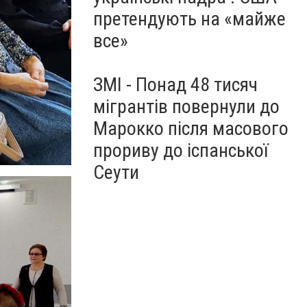
претендують на «майже
все»
ЗМІ - Понад 48 тисяч
мігрантів повернули до
Марокко після масового
прориву до іспанської
Сеути