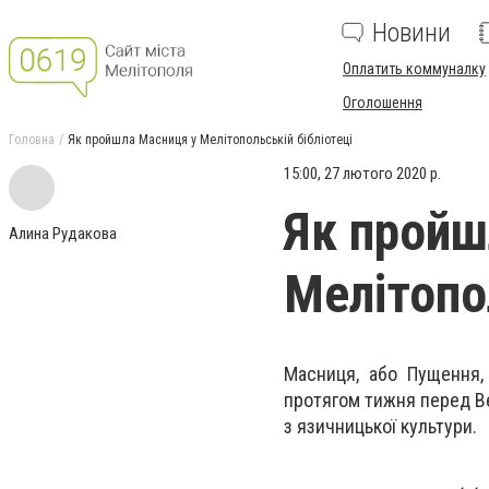
Новини
Оплатить коммуналку
Оголошення
Головна
Як пройшла Масниця у Мелітопольській бібліотеці
15:00, 27 лютого 2020 р.
Як пройш
Алина Рудакова
Мелітопо
Масниця, або Пущення, 
протягом тижня перед Ве
з язичницької культури.