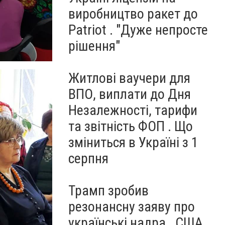
виробництво ракет до
Patriot . "Дуже непросте
рішення"
Житлові ваучери для
ВПО, виплати до Дня
Незалежності, тарифи
та звітність ФОП . Що
зміниться в Україні з 1
серпня
Трамп зробив
резонансну заяву про
українські надра . США