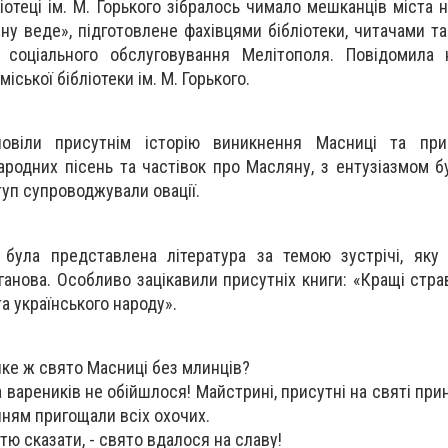
ліотеці ім. М. Горького зібралось чимало мешканців міста
ну веде», підготовлене фахівцями бібліотеки, читачами т
 соці
ального обслуговування Мелітополя. Повідомила 
іської бібліотеки ім. М. Горького.
повіли присутнім історію виникнення Масниці та при
родних пісень та частівок про Масляну, з ентузіазмом бу
уп супроводжували овації.
 була представлена література за темою зустрічі, яку
ганова. Особливо зацікавили присутніх книги: «Кращі стра
та українського народу».
яке ж свято Масниці без млинців?
а вареників не обійшлося! Майстрині, присутні на святі пр
нням пригощали всіх охочих.
ю сказати, - свято вдалося на славу!