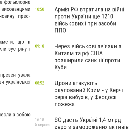
 на фольклорне
Армія РФ втратила на війні
а вихованцями
10:50
проти України ще 1210
новину прес-
військових і три засоби
ППО
кмети, що її
Через військові зв'язки з
09:18
ли зустрінуті
Китаєм та рф США
розширили санкції проти
Куби
 презентувала
ви української
Дрони атакують
08:52
окупований Крим - у Керчі
серія вибухів, у Феодосії
пожежа
инесли з собою
ЄС дасть Україні 1,4 млрд
16:18
5 серпня
євро з заморожених активів