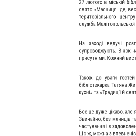
27 лютого в міській біб
свято «Масниця іде, вес
територіального центру
служба
Мелітопольської м
На заході ведучі роз
супроводжують. Вінок на
присутніми. Кожний вист
Також до уваги гостей
бібліотекарка Тетяна Жи
кухні» та «Традиції й свя
Все це дуже цікаво, але 
Звичайно, без млинців т
частування і з задоволе
Що ж, можна з впевненіст