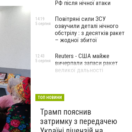
РФ після нічної атаки
Повітряні сили ЗСУ
14:19
5 серпня
озвучили деталі нічного
обстрілу : з десятків ракет
– жодної збитої
Reuters - США майже
12:43
5 серпня
вичерпали запаси ракет
великої дальності
ТОП НОВИНИ
Трамп пояснив
затримку з передачею
Україні ліцензій на