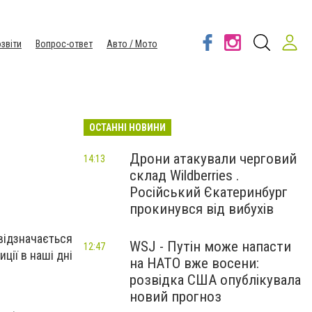
звіти
Вопрос-ответ
Авто / Мото
ОСТАННІ НОВИНИ
Дрони атакували черговий
14:13
склад Wildberries .
Російський Єкатеринбург
прокинувся від вибухів
відзначається
WSJ - Путін може напасти
12:47
ції в наші дні
на НАТО вже восени:
розвідка США опублікувала
новий прогноз