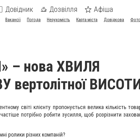
Довідник
Дозвілля
Афіша
Вакансії
Погода
Нерухомість
Карта міста
Довідкова
Фото
» – нова ХВИЛЯ
У вертолітної ВИСОТ
нтному світі клієнту пропонується велика кількість товар
 частіше потрібно робити зусилля, щоб розрізнити захова
мні ролики різних компаній?