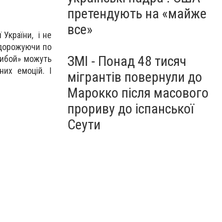
претендують на «майже
все»
 України, і не
одорожуючи по
ЗМІ - Понад 48 тисяч
Прибой» можуть
их емоцій. І
мігрантів повернули до
Марокко після масового
прориву до іспанської
Сеути