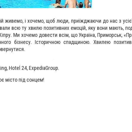
й живемо, і хочемо, щоб люди, приїжджаючи до нас з усієї
ували всю ту хвилю позитивних емоцій, яку вони мають, п
ї та Кіпру. Ми хочемо довести всім, що Україна, Приморськ, «
чного бізнесу. Історичною спадщиною. Хвилею позитивн
овернутися.
ng, Hotel 24, ExpediaGroup.
є місто під сонцем!