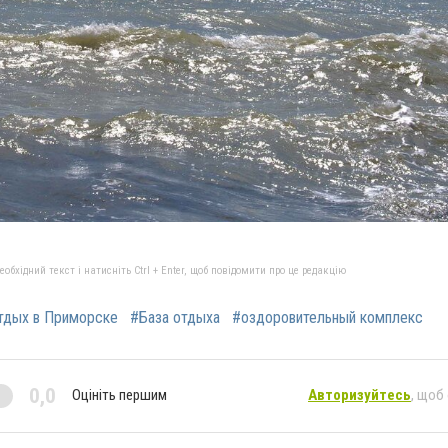
бхідний текст і натисніть Ctrl + Enter, щоб повідомити про це редакцію
тдых в Приморске
#База отдыха
#оздоровительный комплекс
0,0
Оцініть першим
Авторизуйтесь
, щоб