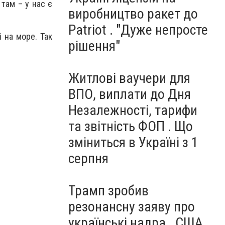
 там – у нас є
виробництво ракет до
Patriot . "Дуже непросте
 на море. Так
рішення"
Житлові ваучери для
ВПО, виплати до Дня
Незалежності, тарифи
та звітність ФОП . Що
зміниться в Україні з 1
серпня
Трамп зробив
резонансну заяву про
українські надра . США