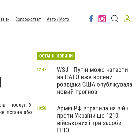
звіти
Вопрос-ответ
Авто / Мото
ОСТАННІ НОВИНИ
WSJ - Путін може напасти
12:47
на НАТО вже восени:
И
розвідка США опублікувала
новий прогноз
ів і послуг. У
Армія РФ втратила на війні
10:50
не погане або
проти України ще 1210
військових і три засоби
ППО