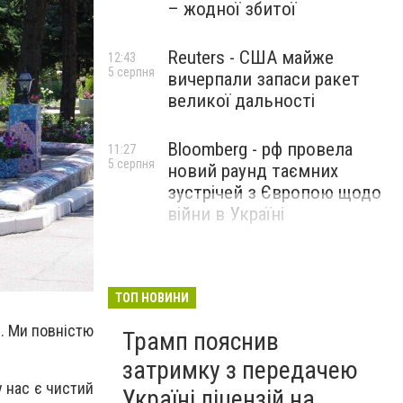
– жодної збитої
Reuters - США майже
12:43
5 серпня
вичерпали запаси ракет
великої дальності
Bloomberg - рф провела
11:27
5 серпня
новий раунд таємних
зустрічей з Європою щодо
війни в Україні
ТОП НОВИНИ
н. Ми повністю
Трамп пояснив
.
затримку з передачею
у нас є чистий
Україні ліцензій на