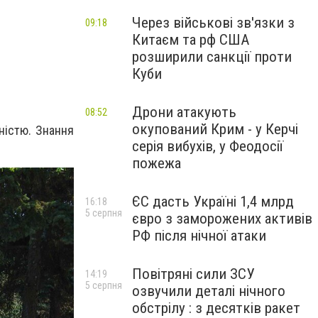
Через військові зв'язки з
09:18
Китаєм та рф США
розширили санкції проти
Куби
Дрони атакують
08:52
окупований Крим - у Керчі
нністю. Знання
серія вибухів, у Феодосії
пожежа
ЄС дасть Україні 1,4 млрд
16:18
5 серпня
євро з заморожених активів
РФ після нічної атаки
Повітряні сили ЗСУ
14:19
5 серпня
озвучили деталі нічного
обстрілу : з десятків ракет