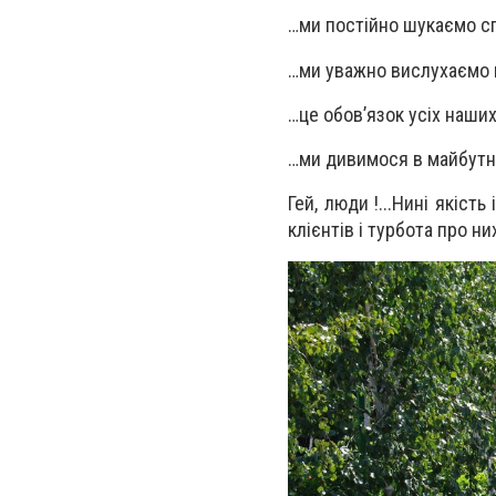
…ми постійно шукаємо с
…ми уважно вислухаємо 
…це обов’язок усіх наши
…ми дивимося в майбут
Гей, люди !...Нині якіст
клієнтів і турбота про них