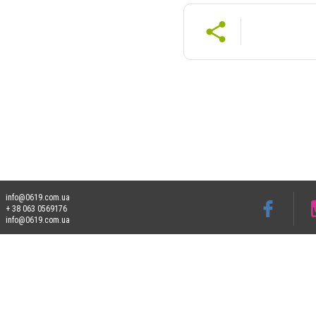
info@0619.com.ua
+ 38 063 0569176
info@0619.com.ua
Допускається цитування матеріалів без отримання попередньої згоди 0619.com.ua за
пошукових систем гіперпосилання на цитовані статті не нижче другого абзацу в тек
Матеріали з плашками "Новини компаній", "Промо", "Партнерський матеріал", "Партнер
Реклама на сайті
Франшиза 