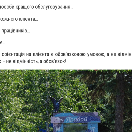
пособи кращого обслуговування…
кожного клієнта…
х працівників…
нє…
ь і орієнтація на клієнта є обов’язковою умовою, а не відмі
 – не відмінність, а обов’язок!