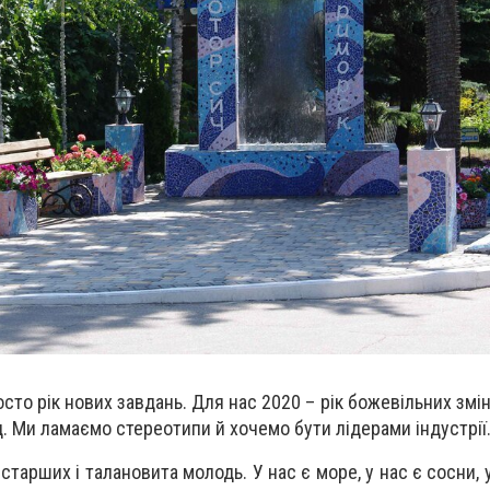
осто рік нових завдань. Для нас 2020 – рік божевільних змі
д. Ми ламаємо стереотипи й хочемо бути лідерами індустрії
ь старших і талановита молодь. У нас є море, у нас є сосни, 