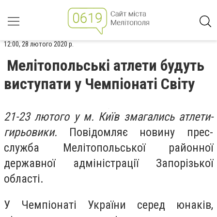
12:00, 28 лютого 2020 р.
Мелітопольські атлети будуть
виступати у Чемпіонаті Світу
21-23 лютого у м. Київ змагались атлети-
гирьовики.
Повідомляє новину прес-
служба Мелітопольськ
ої
районн
ої
державн
ої
адміністраці
ї
Запорізької
області.
У Чемпіонаті України серед юнаків,