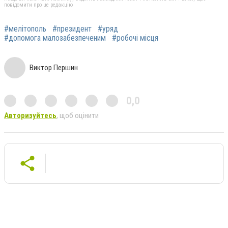
повідомити про це редакцію
#мелітополь
#президент
#уряд
#допомога малозабезпеченим
#робочі місця
Виктор Першин
0,0
Авторизуйтесь
, щоб оцінити