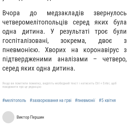
Вчора до медзакладів звернулось
четверомелітопольців серед яких була
одна дитина. У результаті троє були
госпіталізовані, зокрема, двоє з
пневмонією. Хворих на коронавірус з
підтвердженими аналізами – четверо,
серед яких одна дитина.
Якщо ви помітили помилку, виділіть необхідний текст і натисніть Ctrl + Enter, щоб
повідомити про це редакцію
#мелітополь
#захворювання на грві
#пневмонії
#5 квітня
Виктор Першин