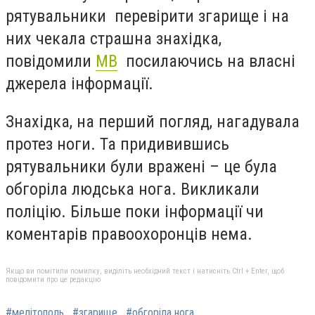
рятувальники перевірити згарище і на
них чекала страшна знахідка,
повідомили
МВ
посилаючись на власні
джерела інформації.
Знахідка, на перший погляд, нагадувала
протез ноги. Та придивившись
рятувальники були вражені – це була
обгоріла людська нога. Викликали
поліцію. Більше поки інформації чи
коментарів правоохоронців нема.
Якщо ви помітили помилку, виділіть необхідний текст і натисніть Ctrl + Enter, щоб
повідомити про це редакцію
#мелітополь
#згарище
#обгоріла нога