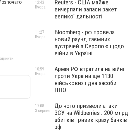
Reuters - США майже
 Розпочато
12:43
Вчора
вичерпали запаси ракет
великої дальності
Bloomberg - рф провела
11:27
Вчора
новий раунд таємних
зустрічей з Європою щодо
війни в Україні
 оцінити
Армія РФ втратила на війні
10:59
Вчора
проти України ще 1130
військових і два засоби
ППО
До чого призвели атаки
17:08
3 серпня
ЗСУ на Wildberries . 200 млрд
збитків і ризик краху банків
рф