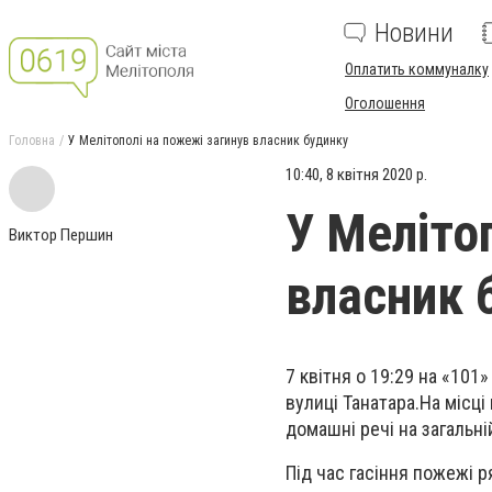
Новини
Оплатить коммуналку
Оголошення
Головна
У Мелітополі на пожежі загинув власник будинку
10:40, 8 квітня 2020 р.
У Меліто
Виктор Першин
власник 
7
квітня о 19:29
на
«101» 
вул
иці
Танатара.
Н
а місц
і
домашні речі на загальні
Під час гасіння
пожежі р