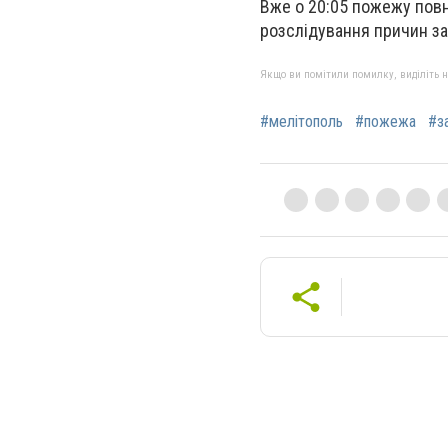
Вже о 20:05 пожежу повн
розслідування причин за
Якщо ви помітили помилку, виділіть нео
#мелітополь
#пожежа
#з