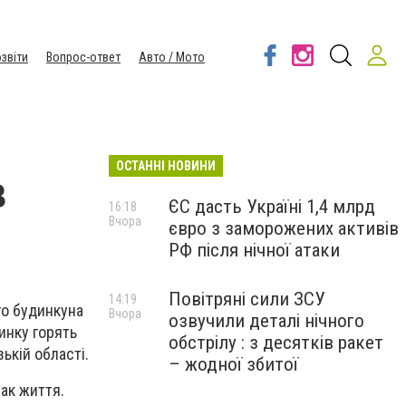
звіти
Вопрос-ответ
Авто / Мото
ОСТАННІ НОВИНИ
в
ЄС дасть Україні 1,4 млрд
16:18
Вчора
євро з заморожених активів
РФ після нічної атаки
Повітряні сили ЗСУ
14:19
го
будинку
на
Вчора
озвучили деталі нічного
инку горять
обстрілу : з десятків ракет
ькій області.
– жодної збитої
ак життя.