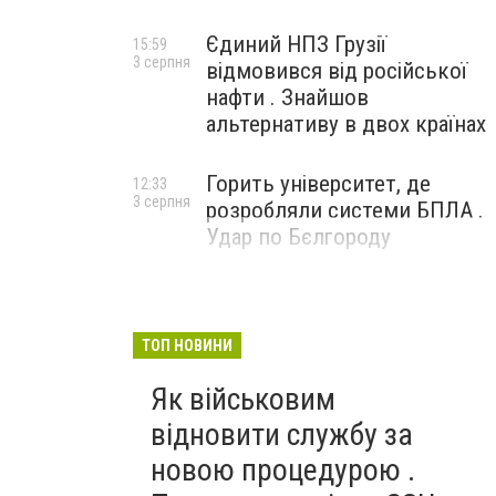
Єдиний НПЗ Грузії
15:59
3 серпня
відмовився від російської
нафти . Знайшов
альтернативу в двох країнах
Горить університет, де
12:33
3 серпня
розробляли системи БПЛА .
Удар по Бєлгороду
ТОП НОВИНИ
Як військовим
відновити службу за
новою процедурою .