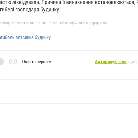
істю ліквідували. Причини її виникнення встановлюються,
гибелі господаря будинку.
бхідний текст і натисніть Ctrl + Enter, щоб повідомити про це редакцію
агибель власника будинку
0,0
Оцініть першим
Авторизуйтесь
, щоб