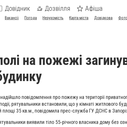
Довідник
Дозвілля
Афіша
Вакансії
Погода
Нерухомість
Карта міста
Довідкова
Фото
полі на пожежі загину
будинку
надійшло повідомлення про пожежу на території приватно
події, рятувальники встановили, що у кімнаті житлового буд
й площі 35 кв.м., повідомила
прес-служба ГУ ДСНС в Запоріз
ятувальники
виявили тіло 55-річного власника
дому
без озн