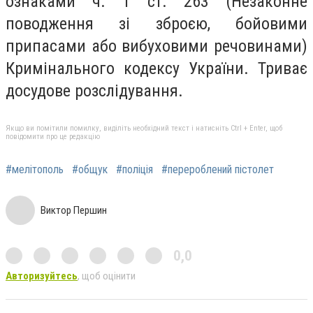
ознаками ч. 1 ст. 263 (Незаконне
поводження зі зброєю, бойовими
припасами або вибуховими речовинами)
Кримінального кодексу України. Триває
досудове розслідування.
Якщо ви помітили помилку, виділіть необхідний текст і натисніть Ctrl + Enter, щоб
повідомити про це редакцію
#мелітополь
#общук
#поліція
#перероблений пістолет
Виктор Першин
0,0
Авторизуйтесь
, щоб оцінити