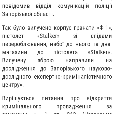
повідомив відділ комунікацій поліції
Запорізької області.
Так було вилучено
корпус гранати «Ф-1»,
пістолет «Stalker» зі слідами
перероблювання, набої до нього та два
магазини до пістолета «Stalker».
В
илучен
у зброю
направ
или
на
дослідження до Запорізького науково-
дослідного експертно-криміналістичного
центру»
.
Вирішується питання про відкриття
кримінального провадження за