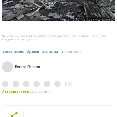
Якщо ви помітили помилку, виділіть необхідний текст і натисніть Ctrl + Enter, щоб
повідомити про це редакцію
#мелітополь
#район
#пожежа
#село нове
Виктор Першин
0,0
Авторизуйтесь
, щоб оцінити