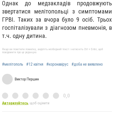
Однак до медзакладів продовжують
звертатися мелітопольці з симптомами
ГРВІ. Таких за вчора було 9 осіб. Трьох
госпіталізували з діагнозом пневмонія, в
т.ч. одну дитина.
Якщо ви помітили помилку, виділіть необхідний текст і натисніть Ctrl + Enter, щоб
повідомити про це редакцію
#мелітополь
#12 квітня
#коронавірус
#доба не виявлено
Виктор Першин
0,0
Авторизуйтесь
, щоб оцінити