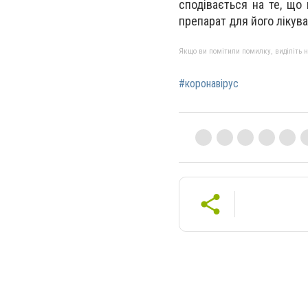
сподівається на те, що
препарат для його лікува
Якщо ви помітили помилку, виділіть нео
#коронавірус