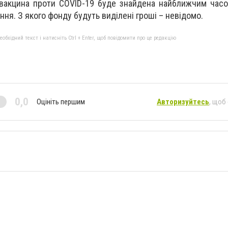
 вакцина проти COVID-19 буде знайдена найближчим часо
ння. З якого фонду будуть виділені гроші – невідомо.
бхідний текст і натисніть Ctrl + Enter, щоб повідомити про це редакцію
0,0
Оцініть першим
Авторизуйтесь
, щоб