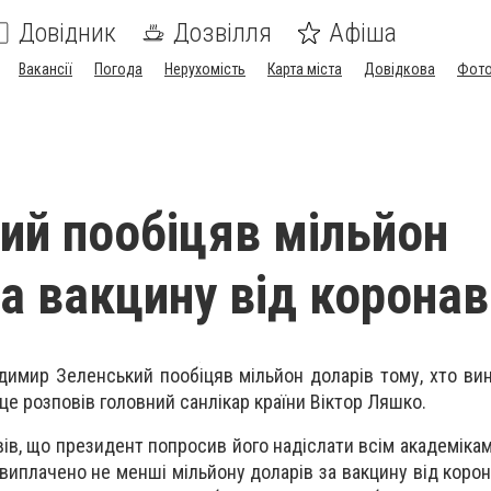
Довідник
Дозвілля
Афіша
Вакансії
Погода
Нерухомість
Карта міста
Довідкова
Фото
ий пообіцяв мільйон
за вакцину від коронав
димир Зеленський пообіцяв мільйон доларів тому, хто ви
це розповів головний санлікар країни Віктор Ляшко.
ів, що президент попросив його надіслати всім академікам
 виплачено не менші мільйону доларів за вакцину від корон