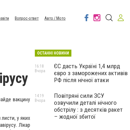
звіти
Вопрос-ответ
Авто / Мото
ОСТАННІ НОВИНИ
ЄС дасть Україні 1,4 млрд
16:18
Вчора
євро з заморожених активів
ірусу
РФ після нічної атаки
Повітряні сили ЗСУ
14:19
найде вакцину
Вчора
озвучили деталі нічного
обстрілу : з десятків ракет
– жодної збитої
 листи, у яких
авірусу. Лікар