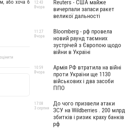
Reuters - США майже
м, або хоча б
12:43
Вчора
вичерпали запаси ракет
великої дальності
Bloomberg - рф провела
11:27
Вчора
новий раунд таємних
зустрічей з Європою щодо
війни в Україні
 оцінити
Армія РФ втратила на війні
10:59
Вчора
проти України ще 1130
військових і два засоби
ППО
До чого призвели атаки
17:08
3 серпня
ЗСУ на Wildberries . 200 млрд
збитків і ризик краху банків
рф