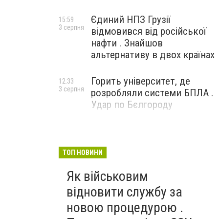
Єдиний НПЗ Грузії
15:59
3 серпня
відмовився від російської
нафти . Знайшов
альтернативу в двох країнах
Горить університет, де
12:33
3 серпня
розробляли системи БПЛА .
Удар по Бєлгороду
ТОП НОВИНИ
Як військовим
відновити службу за
новою процедурою .