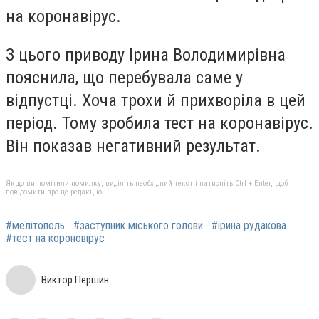
на коронавірус.
З цього приводу Ірина Володимирівна
пояснила, що перебувала саме у
відпустці. Хоча трохи й прихворіла в цей
період. Тому зробила тест на коронавірус.
Він показав негативний результат.
Якщо ви помітили помилку, виділіть необхідний текст і натисніть Ctrl + Enter, щоб
повідомити про це редакцію
#мелітополь
#заступник міського голови
#ірина рудакова
#тест на короновірус
Виктор Першин