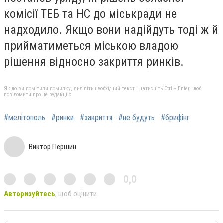
комісії ТЕБ та НС до міськради не
надходило. Якщо вони надійдуть тоді ж й
прийматиметься міською владою
рішення відносно закриття ринків.
Якщо ви помітили помилку, виділіть необхідний текст і натисніть Ctrl + Enter, щоб
повідомити про це редакцію
#мелітополь
#ринки
#закриття
#не будуть
#брифінг
Виктор Першин
0,0
Авторизуйтесь
, щоб оцінити