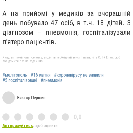
А на прийомі у медиків за вчорашній
день побувало 47 осіб, в т.ч. 18 дітей. З
діагнозом – пневмонія, госпіталізували
п'ятеро пацієнтів.
Якщо ви помітили помилку, виділіть необхідний текст і натисніть Ctrl + Enter, щоб
повідомити про це редакцію
#мелітополь
#16 квітня
#коронавірусу не виявили
#5 госпіталізовані
#пневмонія
Виктор Першин
0,0
Авторизуйтесь
, щоб оцінити