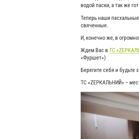
водой паски, а так же г
Теперь наши пасхальные
свяченные.
И, конечно же, в огромн
Ждем Вас в
ТС «ZЕРКАЛ
«Фуршет»)
Берегите себя и будьте
ТС «ZЕРКАЛЬНИЙ» – мест