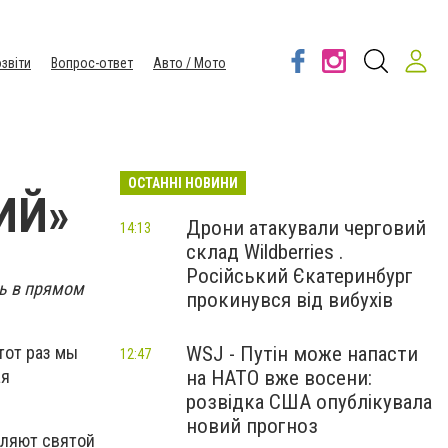
звіти
Вопрос-ответ
Авто / Мото
ОСТАННІ НОВИНИ
ИЙ»
Дрони атакували черговий
14:13
склад Wildberries .
Російський Єкатеринбург
ть в прямом
прокинувся від вибухів
WSJ - Путін може напасти
тот раз мы
12:47
на НАТО вже восени:
ая
розвідка США опублікувала
новий прогноз
пляют святой