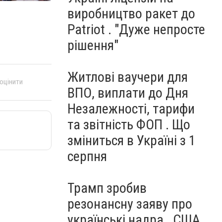
виробництво ракет до
Patriot . "Дуже непросте
рішення"
Житлові ваучери для
 оцінити
ВПО, виплати до Дня
Незалежності, тарифи
та звітність ФОП . Що
зміниться в Україні з 1
серпня
Трамп зробив
резонансну заяву про
українські надра . США