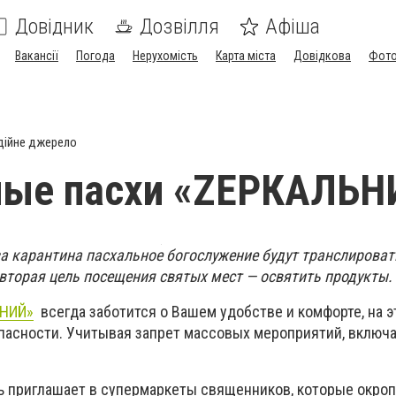
Довідник
Дозвілля
Афіша
Вакансії
Погода
Нерухомість
Карта міста
Довідкова
Фото
дійне джерело
ные пасхи «ZЕРКАЛЬН
-за карантина пасхальное богослужение будут транслирова
 вторая цель посещения святых мест — освятить продукты.
ЬНИЙ»
всегда заботится о Вашем удобстве и комфорте, на э
пасности. Учитывая запрет массовых мероприятий, включ
ть приглашает в супермаркеты священников, которые окро