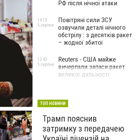
РФ після нічної атаки
Повітряні сили ЗСУ
14:19
5 серпня
озвучили деталі нічного
обстрілу : з десятків ракет
– жодної збитої
Reuters - США майже
12:43
5 серпня
вичерпали запаси ракет
великої дальності
ТОП НОВИНИ
Трамп пояснив
затримку з передачею
Україні ліцензій на