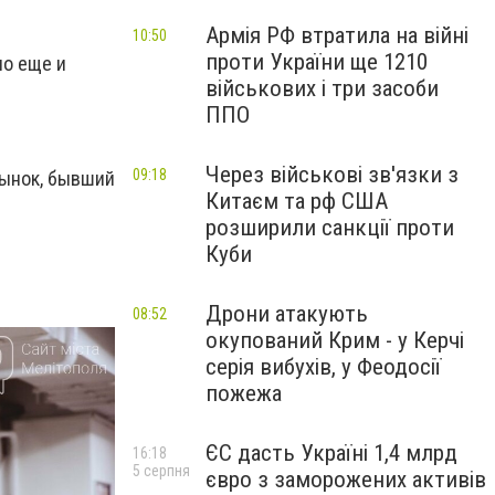
Армія РФ втратила на війні
10:50
проти України ще 1210
но еще и
військових і три засоби
ППО
Через військові зв'язки з
09:18
рынок, бывший
Китаєм та рф США
розширили санкції проти
Куби
Дрони атакують
08:52
окупований Крим - у Керчі
серія вибухів, у Феодосії
пожежа
ЄС дасть Україні 1,4 млрд
16:18
5 серпня
євро з заморожених активів