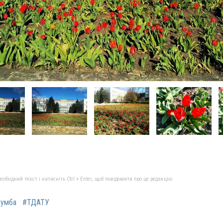
бхідний текст і натисніть Ctrl + Enter, щоб повідомити про це редакцію
лумба
#ТДАТУ