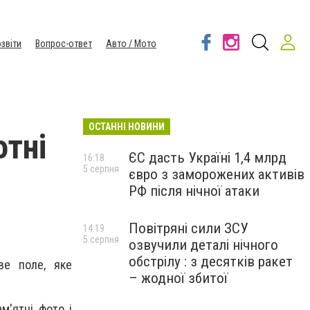
звіти
Вопрос-ответ
Авто / Мото
ОСТАННІ НОВИНИ
отні
ЄС дасть Україні 1,4 млрд
16:18
5 серпня
євро з заморожених активів
РФ після нічної атаки
Повітряні сили ЗСУ
14:19
5 серпня
озвучили деталі нічного
обстрілу : з десятків ракет
ве поле, яке
– жодної збитої
м'ятні фото і