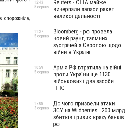
Reuters - США майже
12:43
5 серпня
вичерпали запаси ракет
великої дальності
в спорожніла,
Bloomberg - рф провела
11:27
5 серпня
новий раунд таємних
зустрічей з Європою щодо
війни в Україні
Армія РФ втратила на війні
10:59
5 серпня
проти України ще 1130
військових і два засоби
ППО
До чого призвели атаки
17:08
3 серпня
ЗСУ на Wildberries . 200 млрд
збитків і ризик краху банків
рф