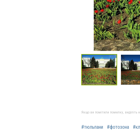
Якщо ви помітили помилку, виділіть нео
#тюльпани
#фотозона
#к