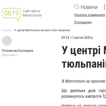
Новини
Оплатить коммуналку
Оголошення
Головна
У центрі Мелітополя квітнуть сотні тюльпанів
09:24, 17 квітня 2020 р.
У центрі 
Познякова Екатерина
Журналист
тюльпані
В Мелітополі на проспек
Ще декілька днів гор
розкинулось навпроти Т
Навесні ця локація ста