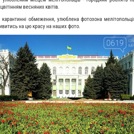
вітінням весняних квітів.
з карантинні обмеження, улюблена фотозона мелітопольці
витись на цю красу на наших фото.