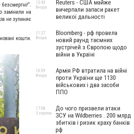
Reuters - США майже
12:43
 безсмертні!".
Вчора
вичерпали запаси ракет
о замінили на
великої дальності
ків не зупиняє
Bloomberg - рф провела
11:27
новані кошти.
Вчора
новий раунд таємних
зустрічей з Європою щодо
війни в Україні
Армія РФ втратила на війні
10:59
Вчора
проти України ще 1130
військових і два засоби
ППО
До чого призвели атаки
17:08
3 серпня
ЗСУ на Wildberries . 200 млрд
збитків і ризик краху банків
рф