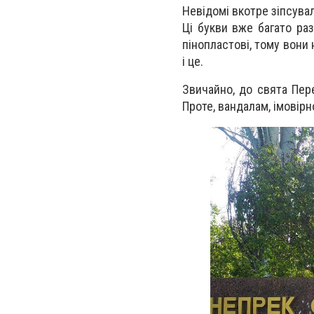
Невідомі вкотре зіпсувал
Ці букви вже багато раз
пінопластові, тому вони 
і це.
Звичайно, до свята Пер
Проте, вандалам, імовірн