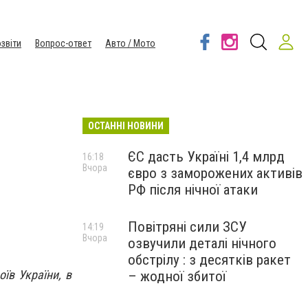
звіти
Вопрос-ответ
Авто / Мото
ОСТАННІ НОВИНИ
ЄС дасть Україні 1,4 млрд
16:18
Вчора
євро з заморожених активів
РФ після нічної атаки
Повітряні сили ЗСУ
14:19
Вчора
озвучили деталі нічного
обстрілу : з десятків ракет
їв України, в
– жодної збитої