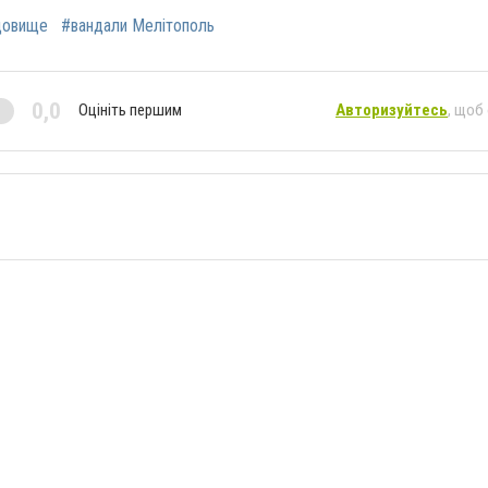
довище
#вандали Мелітополь
0,0
Оцініть першим
Авторизуйтесь
, щоб