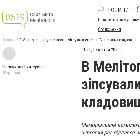
Новини
Оплатить коммуналку
Оголошення
Головна
В Мелітополі вандали вкотре зіпсували стіну на "Братському кладовищі"
11:21, 17 квітня 2020 р.
В Меліто
Познякова Екатерина
Журналист
зіпсували
кладовищ
Меморіальний комплекс 
черговий раз піддався н