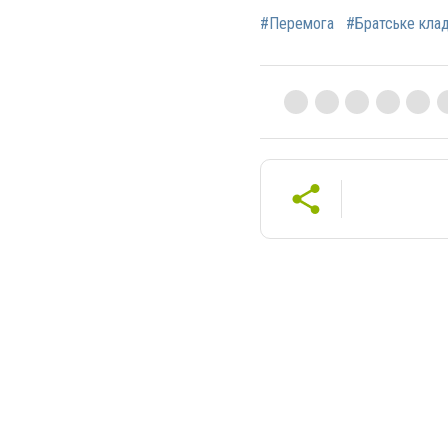
#Перемога
#Братське кла