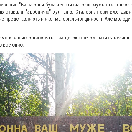
и напис "Ваша воля була непохитна, ваші мужність і слава -
ів ставали "здобиччю" хуліганів. Сталеві літери вже давн
не представляють ніякої матеріальної цінності. Але молоди
емоги напис відновлять і на це вкотре витратять незапла
о все одно.