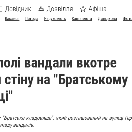
Довідник
Дозвілля
Афіша
Вакансії
Погода
Нерухомість
Карта міста
Довідкова
Фото
полі вандали вкотре
 стіну на "Братському
і"
"Братське кладовище", який розташований на вулиці Геро
ападу вандалів.