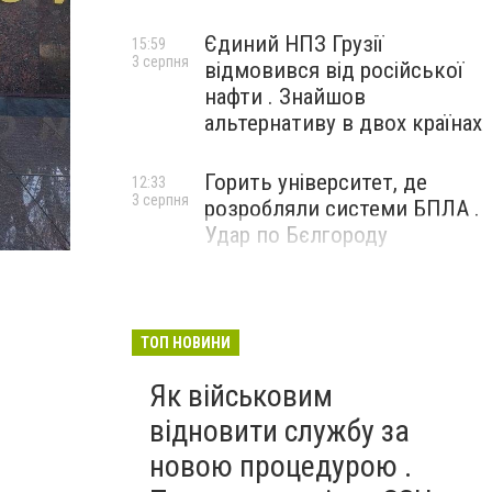
Єдиний НПЗ Грузії
15:59
3 серпня
відмовився від російської
нафти . Знайшов
альтернативу в двох країнах
Горить університет, де
12:33
3 серпня
розробляли системи БПЛА .
Удар по Бєлгороду
ТОП НОВИНИ
Як військовим
відновити службу за
новою процедурою .