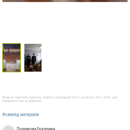
Якщо ви помітили помилку, виділіть необхідний текст і натисніть Ctrl + Enter, щоб
повідомити про це редакцію
#санепід матеріали
Познякова Екатерина