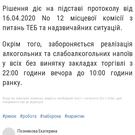
Рішення діє на підставі протоколу від
16.04.2020 No 12 місцевої комісії з
питань ТЕБ та надзвичайних ситуацій.
Окрім того, забороняється реалізація
алкогольних та слабоалкогольних напоїв
у всіх без винятку закладах торгівлі з
22:00 години вечора до 10:00 години
ранку.
Якщо ви помітили помилку, виділіть необхідний текст і натисніть Ctrl + Enter, щоб
повідомити про це редакцію
#ринок
#робота
#заборона
#карантин
Познякова Екатерина