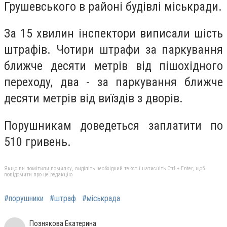
Грушевського в районі будівлі міськради.
За 15 хвилин інспектори виписали шість
штрафів. Чотири штрафи за паркування
ближче десяти метрів від пішохідного
переходу, два - за паркування ближче
десяти метрів від виїздів з дворів.
Порушникам доведеться заплатити по
510 гривень.
Якщо ви помітили помилку, виділіть необхідний текст і натисніть Ctrl + Enter, щоб
повідомити про це редакцію
#порушники
#штраф
#міськрада
Познякова Екатерина