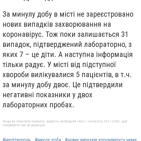
За минулу добу в місті не зареєстровано
нових випадків захворювання на
коронавірус. Тож поки залишається 31
випадок, підтверджений лабораторно, з
яких 7 – це діти. А наступна інформація
тільки радує. У місті від підступної
хвороби вилікувалися 5 пацієнтів, в т.ч.
за минулу добу двоє. Це підтвердили
негативні показники у двох
лабораторних пробах.
Якщо ви помітили помилку, виділіть необхідний текст і натисніть Ctrl + Enter, щоб
повідомити про це редакцію
#мелітиополь
#миула доба
#нових випадків коронавірусу нема