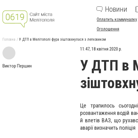
Новини
Оплатить коммуналку
Оголошення
Головна
У ДТП в Мелітополі фура зіштовхнулася з легковиком
11:47, 18 квітня 2020 р.
У ДТП в 
Виктор Першин
зіштовхн
Це трапилось сьогодн
розвантаження водій ван
й влетів ВАЗ, що рухавс
аварії визначить поліція