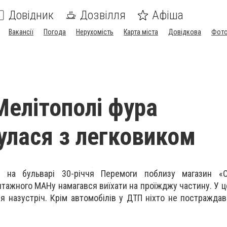
Довідник
Дозвілля
Афіша
Вакансії
Погода
Нерухомість
Карта міста
Довідкова
Фото
Мелітополі фура
улася з легковиком
і на бульварі 30-річчя Перемоги поблизу магазин «О
тажного МАНу намагався виїхати на проїжджу частину. У це
я назустріч. Крім автомобілів у ДТП ніхто не постраждав