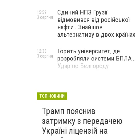
Єдиний НПЗ Грузії
15:59
3 серпня
відмовився від російської
нафти . Знайшов
альтернативу в двох країнах
Горить університет, де
12:33
3 серпня
розробляли системи БПЛА .
Удар по Бєлгороду
ТОП НОВИНИ
Трамп пояснив
затримку з передачею
Україні ліцензій на