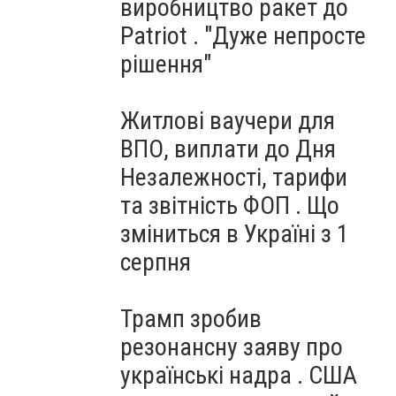
виробництво ракет до
Patriot . "Дуже непросте
рішення"
Житлові ваучери для
ВПО, виплати до Дня
Незалежності, тарифи
та звітність ФОП . Що
зміниться в Україні з 1
серпня
Трамп зробив
резонансну заяву про
українські надра . США