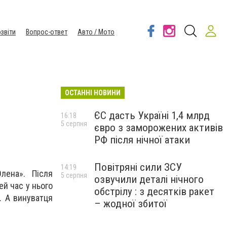
звіти
Вопрос-ответ
Авто / Мото
ОСТАННІ НОВИНИ
ЄС дасть Україні 1,4 млрд
16:18
5 серпня
євро з заморожених активів
РФ після нічної атаки
Повітряні сили ЗСУ
14:19
лена». Після
5 серпня
озвучили деталі нічного
й час у нього
обстрілу : з десятків ракет
. А винуватця
– жодної збитої