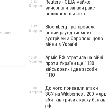
Reuters - США майже
12:43
5 серпня
вичерпали запаси ракет
великої дальності
Bloomberg - рф провела
11:27
5 серпня
новий раунд таємних
 оцінити
зустрічей з Європою щодо
війни в Україні
Армія РФ втратила на війні
10:59
5 серпня
проти України ще 1130
військових і два засоби
ППО
До чого призвели атаки
17:08
3 серпня
ЗСУ на Wildberries . 200 млрд
збитків і ризик краху банків
рф