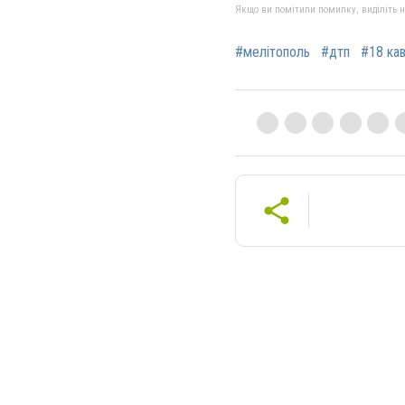
Якщо ви помітили помилку, виділіть нео
#мелітополь
#дтп
#18 кав