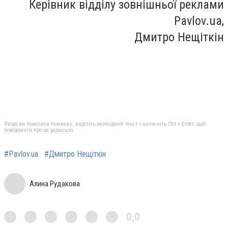
Керівник відділу зовнішньої реклами
Pavlov.ua,
Дмитро Нещіткін
Якщо ви помітили помилку, виділіть необхідний текст і натисніть Ctrl + Enter, щоб
повідомити про це редакцію
#Pavlov.ua
#Дмитро Нещіткін
Алина Рудакова
0,0