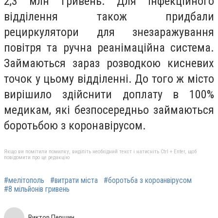
2,3 млн гривень. Для інфекційного
відділення також придбали
рециркулятори для знезаражування
повітря та ручна реанімаційна система.
Займаються зараз розводкою кисневих
точок у цьому відділенні. До того ж місто
вирішило здійснити доплату в 100%
медикам, які безпосередньо займаються
боротьбою з коронавірусом.
Якщо ви помітили помилку, виділіть необхідний текст і натисніть Ctrl + Enter, щоб
повідомити про це редакцію
#мелітополь
#витрати міста
#боротьба з короанвірусом
#8 мільйонів гривень
Виктор Першин