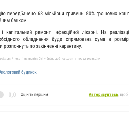
цію передбачено 63 мільйони гривень. 80% грошових кош
йним банком.
і капітальний ремонт інфекційної лікарні. На реаліза
обхідного обладнання буде спрямована сума в розмір
и розпочнуть по закінченні карантину.
бхідний текст і натисніть Ctrl + Enter, щоб повідомити про це редакцію
#пологовий будинок
0,0
Оцініть першим
Авторизуйтесь
, щоб