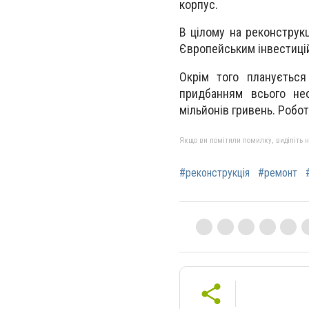
корпус.
В цілому на реконструк
Європейським інвестиці
Окрім того планується 
придбанням всього не
мільйонів гривень. Робот
Якщо ви помітили помилку, виділіть нео
#реконструкція
#ремонт