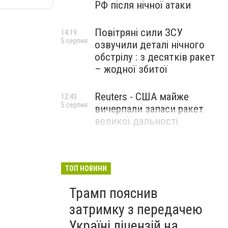
РФ після нічної атаки
Повітряні сили ЗСУ
14:19
5 серпня
озвучили деталі нічного
обстрілу : з десятків ракет
– жодної збитої
Reuters - США майже
12:43
5 серпня
вичерпали запаси ракет
великої дальності
ТОП НОВИНИ
Трамп пояснив
затримку з передачею
Україні ліцензій на