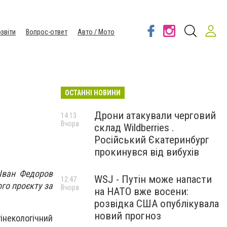
звіти
Вопрос-ответ
Авто / Мото
ОСТАННІ НОВИНИ
Дрони атакували черговий
14:13
Вчора
склад Wildberries .
Російський Єкатеринбург
прокинувся від вибухів
 Іван Федоров
WSJ - Путін може напасти
12:47
го проєкту за
Вчора
на НАТО вже восени:
розвідка США опублікувала
новий прогноз
гінекологічний