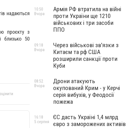
Армія РФ втратила на війні
10:50
тів надаються
Вчора
проти України ще 1210
військових і три засоби
ППО
цію проєкту з
і близько 50
Через військові зв'язки з
09:18
Вчора
Китаєм та рф США
розширили санкції проти
Куби
Дрони атакують
08:52
Вчора
окупований Крим - у Керчі
 оцінити
серія вибухів, у Феодосії
пожежа
ЄС дасть Україні 1,4 млрд
16:18
5 серпня
євро з заморожених активів