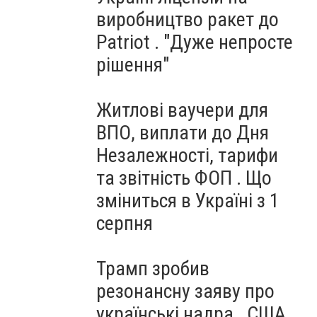
виробництво ракет до
Patriot . "Дуже непросте
рішення"
Житлові ваучери для
ВПО, виплати до Дня
Незалежності, тарифи
та звітність ФОП . Що
зміниться в Україні з 1
серпня
Трамп зробив
резонансну заяву про
українські надра . США