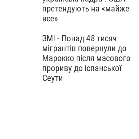
претендують на «майже
все»
ЗМІ - Понад 48 тисяч
мігрантів повернули до
Марокко після масового
прориву до іспанської
Сеути