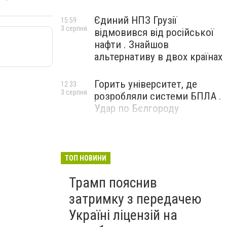
Єдиний НПЗ Грузії
15:59
3 серпня
відмовився від російської
нафти . Знайшов
альтернативу в двох країнах
Горить університет, де
12:33
3 серпня
розробляли системи БПЛА .
Удар по Бєлгороду
ТОП НОВИНИ
Трамп пояснив
затримку з передачею
Україні ліцензій на