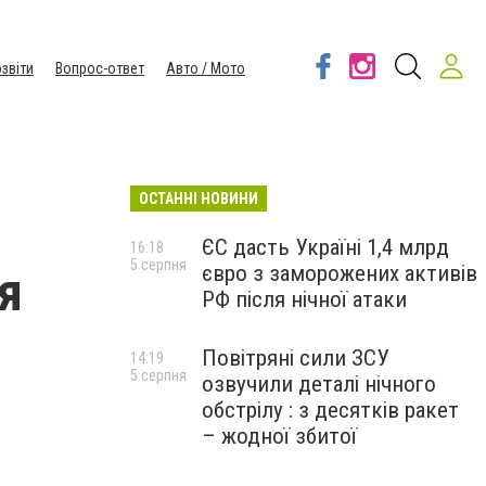
звіти
Вопрос-ответ
Авто / Мото
ОСТАННІ НОВИНИ
ЄС дасть Україні 1,4 млрд
16:18
5 серпня
євро з заморожених активів
я
РФ після нічної атаки
Повітряні сили ЗСУ
14:19
5 серпня
озвучили деталі нічного
обстрілу : з десятків ракет
– жодної збитої