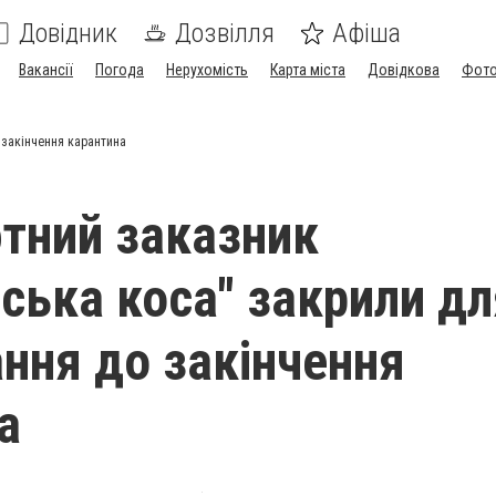
Довідник
Дозвілля
Афіша
Вакансії
Погода
Нерухомість
Карта міста
Довідкова
Фото
 закінчення карантина
тний заказник
вська коса" закрили дл
ання до закінчення
а