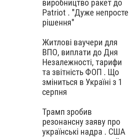
виробництво ракет до
Patriot . "Дуже непросте
рішення"
Житлові ваучери для
ВПО, виплати до Дня
Незалежності, тарифи
та звітність ФОП . Що
зміниться в Україні з 1
серпня
Трамп зробив
резонансну заяву про
українські надра . США