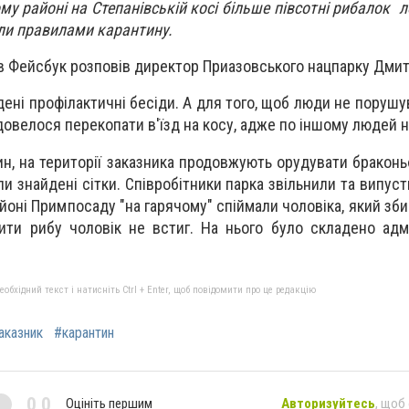
му районі на Степанівській косі
більше півсотні рибалок
л
али правилами карантину.
і в Фейсбук розповів директор Приазовського нацпарку Дми
ені профілактичні бесіди. А для того, щоб люди не порушу
 довелося перекопати в'їзд на косу, адже по іншому людей 
н, на території заказника продовжують орудувати браконьє
ли знайдені сітки. Співробітники парка звільнили та випус
районі Примпосаду "на гарячому" спіймали чоловіка, який зб
ити рибу чоловік не встиг. На нього було складено адм
бхідний текст і натисніть Ctrl + Enter, щоб повідомити про це редакцію
аказник
#карантин
0,0
Оцініть першим
Авторизуйтесь
, щоб