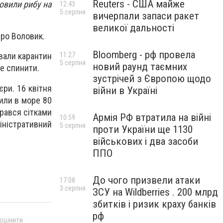
Reuters - США майже
овили рибу на
12:43
5 серпня
вичерпали запаси ракет
великої дальності
тро Воловик.
Bloomberg - рф провела
11:27
вали карантин
5 серпня
новий раунд таємних
не спинити.
зустрічей з Європою щодо
ри. 16 квітня
війни в Україні
тили в море 80
ирався сітками
Армія РФ втратила на війні
10:59
іністративний
5 серпня
проти України ще 1130
військових і два засоби
ППО
До чого призвели атаки
17:08
3 серпня
ЗСУ на Wildberries . 200 млрд
збитків і ризик краху банків
рф
 оцінити