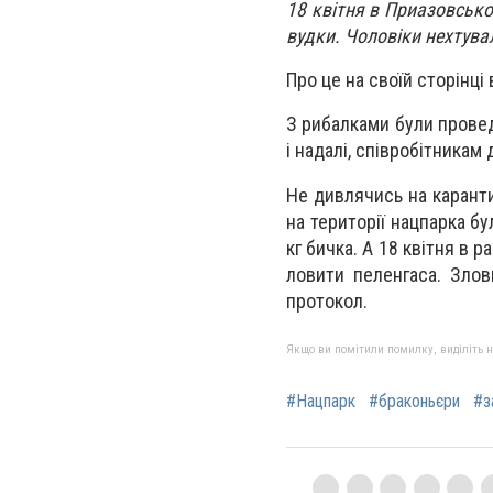
18 квітня в Приазовсько
вудки. Чоловіки нехтув
Про це на своїй сторінц
З рибалками були провед
і надалі, співробітникам
Не дивлячись на каранти
на території нацпарка бу
кг бичка. А 18 квітня в 
ловити пеленгаса. Злов
протокол.
Якщо ви помітили помилку, виділіть нео
#Нацпарк
#браконьєри
#з