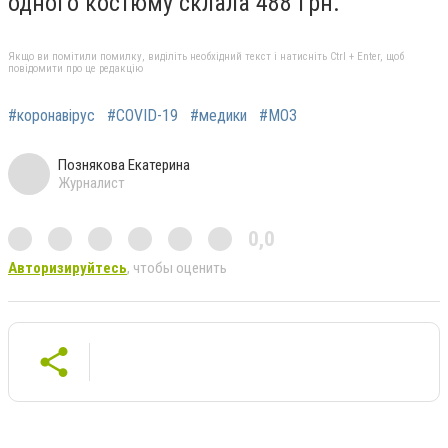
одного костюму склала 488 грн.
Якщо ви помітили помилку, виділіть необхідний текст і натисніть Ctrl + Enter, щоб
повідомити про це редакцію
#коронавірус
#СOVID-19
#медики
#МОЗ
Познякова Екатерина
Журналист
0,0
Авторизируйтесь
, чтобы оценить