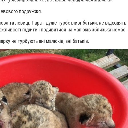
левового подружжя.
ва та левиці. Пара - дуже турботливі батьки, не відходять 
ожливості підійти і подивитися на малюків зблизька немає.
арку не турбують ані малюків, ані батьків.