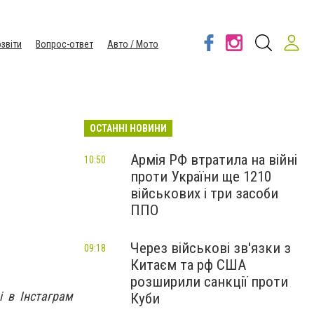
звіти
Вопрос-ответ
Авто / Мото
ОСТАННІ НОВИНИ
Армія РФ втратила на війні
10:50
проти України ще 1210
військових і три засоби
ППО
Через військові зв'язки з
09:18
Китаєм та рф США
розширили санкції проти
і в Інстаграм
Куби