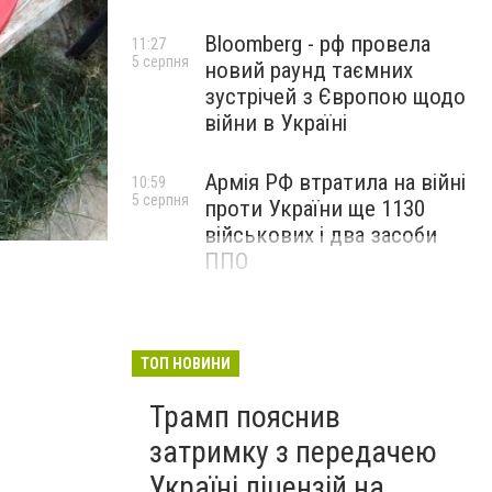
Bloomberg - рф провела
11:27
5 серпня
новий раунд таємних
зустрічей з Європою щодо
війни в Україні
Армія РФ втратила на війні
10:59
5 серпня
проти України ще 1130
військових і два засоби
ППО
ТОП НОВИНИ
Трамп пояснив
затримку з передачею
Україні ліцензій на