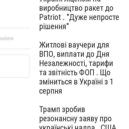
виробництво ракет до
Patriot . "Дуже непросте
рішення"
 оцінити
Житлові ваучери для
ВПО, виплати до Дня
Незалежності, тарифи
та звітність ФОП . Що
зміниться в Україні з 1
серпня
Трамп зробив
резонансну заяву про
українські надра . США