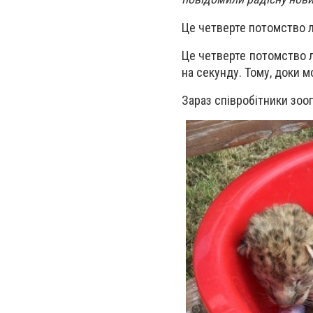
Це четверте потомство 
Це четверте потомство ле
на секунду. Тому, доки м
Зараз співробітники зооп