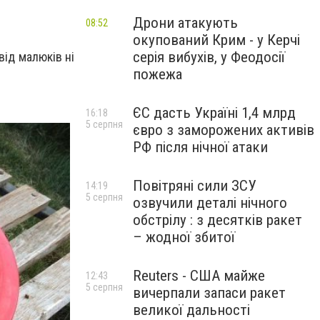
Дрони атакують
08:52
окупований Крим - у Керчі
серія вибухів, у Феодосії
від малюків ні
пожежа
ЄС дасть Україні 1,4 млрд
16:18
5 серпня
євро з заморожених активів
РФ після нічної атаки
Повітряні сили ЗСУ
14:19
5 серпня
озвучили деталі нічного
обстрілу : з десятків ракет
– жодної збитої
Reuters - США майже
12:43
5 серпня
вичерпали запаси ракет
великої дальності