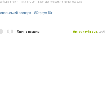
бхідний текст і натисніть Ctrl + Enter, щоб повідомити про це редакцію
опольський зоопарк
#Страус-Юг
0,0
Оцініть першим
Авторизуйтесь
, щоб