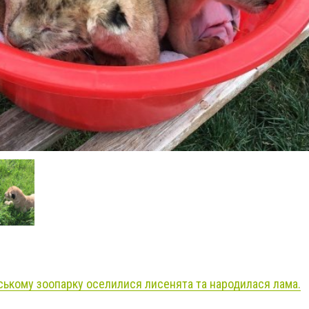
ському зоопарку оселилися лисенята та народилася лама.