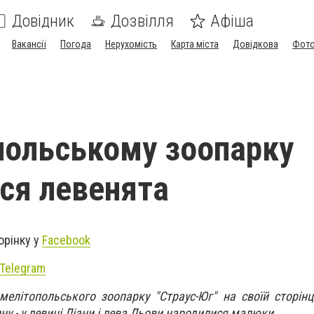
Довідник
Дозвілля
Афіша
Вакансії
Погода
Нерухомість
Карта міста
Довідкова
Фото
польському зоопарку
ся левенята
орінку у
Facebook
Telegram
 мелітопольського зоопарку "Страус-Юг" на своїй сторінц
ну - у левиці Ліани і лева Льови народилися малюки.