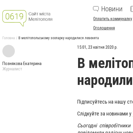
Новини
Оплатить коммуналку
Оголошення
Головна
В мелітопольському зоопарку народилися левенята
15:01, 23 квітня 2020 р.
В меліто
Познякова Екатерина
Журналист
народили
Підписуйтесь на нашу ст
Слідкуйте за новинами у
Сьогодні співробітники
повідомили радісну нови