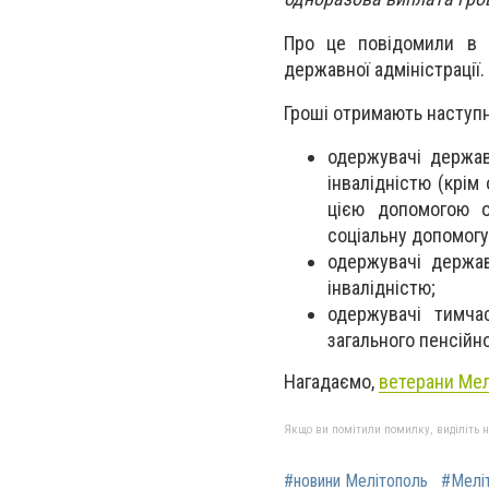
Про це повідомили в у
державної адміністрації.
Гроші отримають наступні
одержувачі держав
інвалідністю (крім 
цією допомогою о
соціальну допомогу
одержувачі держав
інвалідністю;
одержувачі тимча
загального пенсійно
Нагадаємо,
ветерани Мел
Якщо ви помітили помилку, виділіть нео
#новини Мелітополь
#Мелі