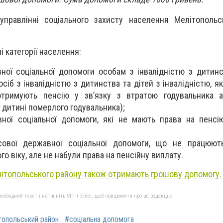
правлінні соціального захисту населення Мелітопольсь
 категорії населення:
ної соціальної допомоги особам з інвалідністю з дитинс
осіб з інвалідністю з дитинства та дітей з інвалідністю, я
тримують пенсію у зв’язку з втратою годувальника 
 дитині померлого годувальника);
ної соціальної допомоги, які не мають права на пенсі
сової державної соціальної допомоги, що не працюют
го віку, але не набули права на пенсійну виплату.
ітопольського району також отримають грошову допомогу.
бхідний текст і натисніть Ctrl + Enter, щоб повідомити про це редакцію
топольський район
#соціальна допомога