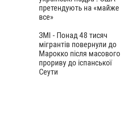
претендують на «майже
все»
ЗМІ - Понад 48 тисяч
мігрантів повернули до
Марокко після масового
прориву до іспанської
Сеути