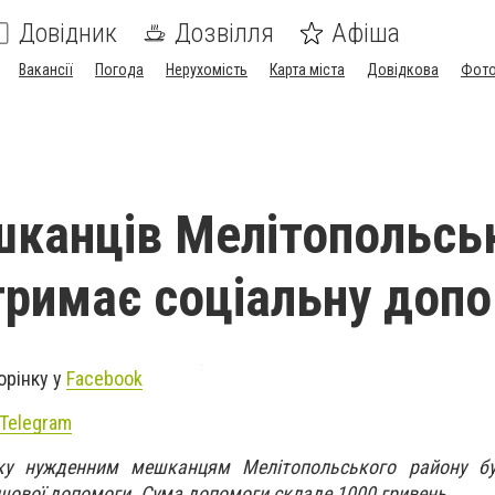
Довідник
Дозвілля
Афіша
Вакансії
Погода
Нерухомість
Карта міста
Довідкова
Фото
шканців Мелітопольсь
тримає соціальну доп
орінку у
Facebook
Telegram
оку нужденним мешканцям Мелітопольського району бу
шової допомоги. Сума допомоги складе 1000 гривень.