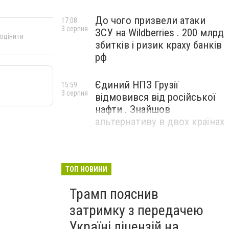
До чого призвели атаки
17:08
3 серпня
ЗСУ на Wildberries . 200 млрд
 оцінити
збитків і ризик краху банків
рф
Єдиний НПЗ Грузії
15:59
3 серпня
відмовився від російської
нафти . Знайшов
альтернативу в двох країнах
ТОП НОВИНИ
Трамп пояснив
затримку з передачею
Україні ліцензій на