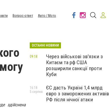
звіти
Вопрос-ответ
Авто / Мото
ОСТАННІ НОВИНИ
кого
Через військові зв'язки з
09:18
Китаєм та рф США
омогу
розширили санкції проти
Куби
ЄС дасть Україні 1,4 млрд
16:18
5 серпня
євро з заморожених активів
РФ після нічної атаки
де здійснена