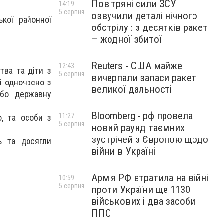
Повітряні сили ЗСУ
14:19
5 серпня
озвучили деталі нічного
кої районної
обстрілу : з десятків ракет
– жодної збитої
Reuters - США майже
12:43
тва та діти з
5 серпня
вичерпали запаси ракет
кі одночасно з
великої дальності
або державну
Bloomberg - рф провела
11:27
ю, та особи з
5 серпня
новий раунд таємних
зустрічей з Європою щодо
ь та досягли
війни в Україні
Армія РФ втратила на війні
10:59
5 серпня
проти України ще 1130
військових і два засоби
ППО