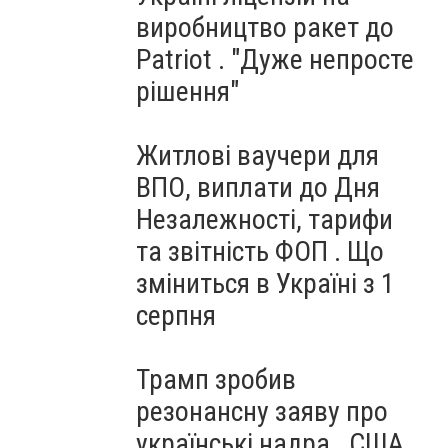
виробництво ракет до
Patriot . "Дуже непросте
рішення"
Житлові ваучери для
ВПО, виплати до Дня
Незалежності, тарифи
та звітність ФОП . Що
зміниться в Україні з 1
серпня
Трамп зробив
резонансну заяву про
українські надра . США