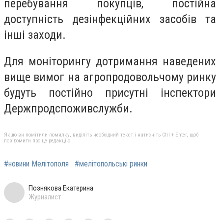
перебування покупців, постійна
доступність дезінфекційних засобів та
інші заходи.
Для моніторингу дотримання наведених
вище вимог на агропродовольчому ринку
будуть постійно присутні інспектори
Держпродспоживслужби.
Якщо ви помітили помилку, виділіть необхідний текст і натисніть Ctrl + Enter, щоб
повідомити про це редакцію
#новини Мелітополя
#мелітопольські ринки
Познякова Екатерина
Журналист