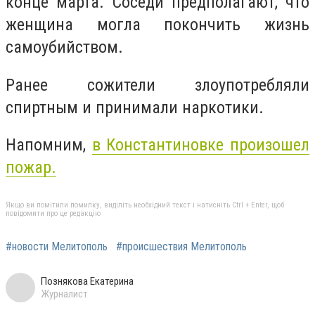
конце марта. Соседи предполагают, что
женщина могла покончить жизнь
самоубийством.
Ранее сожители злоупотребляли
спиртным и принимали наркотики.
Напомним,
в Константиновке произошел
пожар.
Якщо ви помітили помилку, виділіть необхідний текст і натисніть Ctrl + Enter, щоб
повідомити про це редакцію
#новости Мелитополь
#происшествия Мелитополь
Познякова Екатерина
Журналист