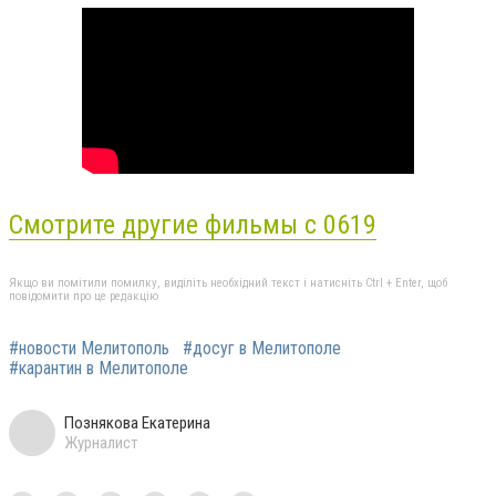
Смотрите другие фильмы с 0619
Якщо ви помітили помилку, виділіть необхідний текст і натисніть Ctrl + Enter, щоб
повідомити про це редакцію
#новости Мелитополь
#досуг в Мелитополе
#карантин в Мелитополе
Познякова Екатерина
Журналист