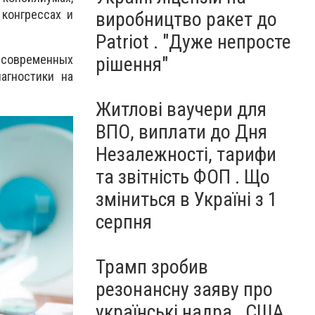
конгрессах и
виробництво ракет до
Patriot . "Дуже непросте
 современных
рішення"
агностики на
Житлові ваучери для
ВПО, виплати до Дня
Незалежності, тарифи
та звітність ФОП . Що
зміниться в Україні з 1
серпня
Трамп зробив
резонансну заяву про
українські надра . США