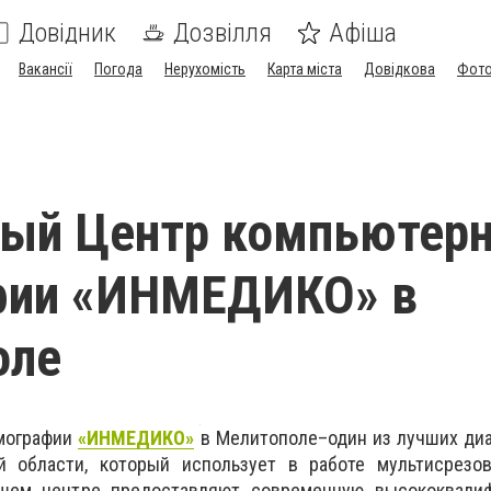
Довідник
Дозвілля
Афіша
Вакансії
Погода
Нерухомість
Карта міста
Довідкова
Фото
ный Центр компьютер
фии «ИНМЕДИКО» в
оле
мографии
«ИНМЕДИКО»
в Мелитополе–один
из лучших ди
й области
,
который использует в работе мультисрезо
нашем центре предоставляют современную высококвали