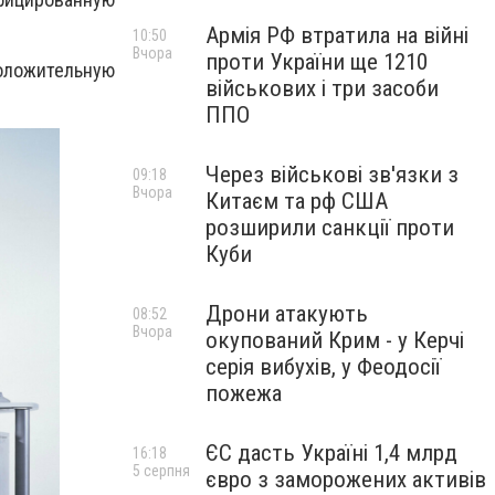
Армія РФ втратила на війні
10:50
Вчора
проти України ще 1210
положительную
військових і три засоби
ППО
Через військові зв'язки з
09:18
Вчора
Китаєм та рф США
розширили санкції проти
Куби
Дрони атакують
08:52
Вчора
окупований Крим - у Керчі
серія вибухів, у Феодосії
пожежа
ЄС дасть Україні 1,4 млрд
16:18
5 серпня
євро з заморожених активів