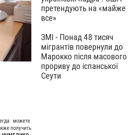
претендують на «майже
все»
ЗМІ - Понад 48 тисяч
мігрантів повернули до
Марокко після масового
прориву до іспанської
Сеути
егда можете
акже получить