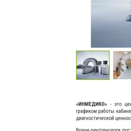
«ИНМЕДИКО»
- это цен
графиком работы кабине
диагностической ценнос
Врачи-рентгенологи по