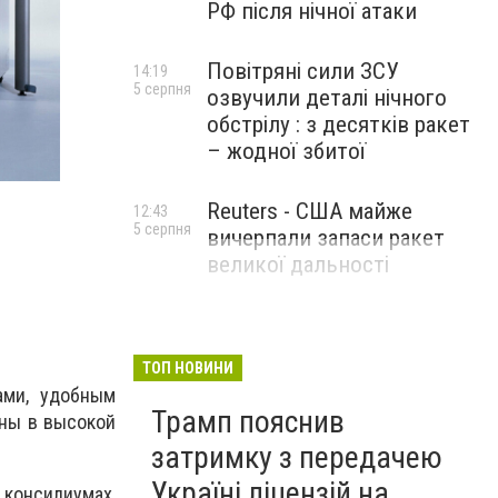
РФ після нічної атаки
Повітряні сили ЗСУ
14:19
5 серпня
озвучили деталі нічного
обстрілу : з десятків ракет
– жодної збитої
Reuters - США майже
12:43
5 серпня
вичерпали запаси ракет
великої дальності
ТОП НОВИНИ
ами, удобным
Трамп пояснив
ены в высокой
затримку з передачею
Україні ліцензій на
 консилиумах,