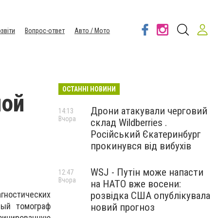
звіти
Вопрос-ответ
Авто / Мото
ОСТАННІ НОВИНИ
ной
Дрони атакували черговий
14:13
Вчора
склад Wildberries .
Російський Єкатеринбург
прокинувся від вибухів
WSJ - Путін може напасти
12:47
Вчора
на НАТО вже восени:
агностических
розвідка США опублікувала
вый томограф
новий прогноз
фицированную