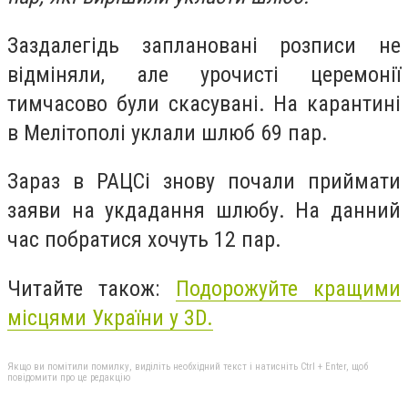
Заздалегідь заплановані розписи не
відміняли, але урочисті церемонії
тимчасово були скасувані. На карантині
в Мелітополі уклали шлюб 69 пар.
Зараз в РАЦСі знову почали приймати
заяви на укдадання шлюбу. На данний
час побратися хочуть 12 пар.
Читайте також:
Подорожуйте кращими
місцями України у 3D.
Якщо ви помітили помилку, виділіть необхідний текст і натисніть Ctrl + Enter, щоб
повідомити про це редакцію