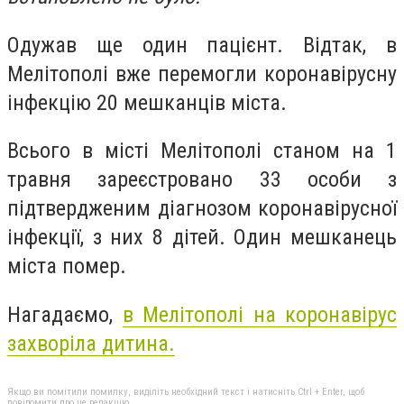
Одужав ще один пацієнт. Відтак, в
Мелітополі вже перемогли коронавірусну
інфекцію 20 мешканців міста.
Всього в місті Мелітополі станом на 1
травня зареєстровано 33 особи з
підтвердженим діагнозом коронавірусної
інфекції, з них 8 дітей. Один мешканець
міста помер.
Нагадаємо,
в Мелітополі на коронавірус
захворіла дитина.
Якщо ви помітили помилку, виділіть необхідний текст і натисніть Ctrl + Enter, щоб
повідомити про це редакцію