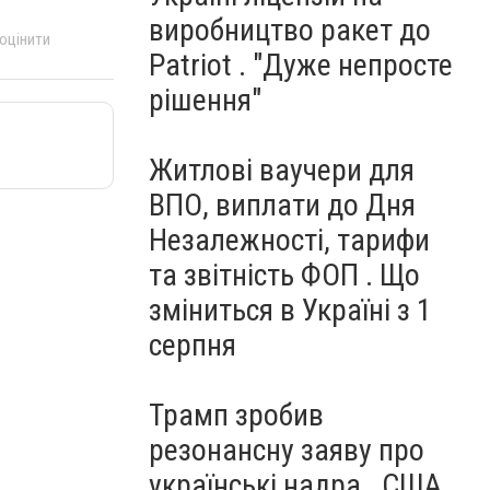
виробництво ракет до
 оцінити
Patriot . "Дуже непросте
рішення"
Житлові ваучери для
ВПО, виплати до Дня
Незалежності, тарифи
та звітність ФОП . Що
зміниться в Україні з 1
серпня
Трамп зробив
резонансну заяву про
українські надра . США