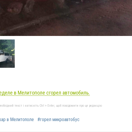
еделе в Мелитополе сгорел автомобиль.
бхідний текст і натисніть Ctrl + Enter, щоб повідомити про це редакцію
ар в Мелитополе
#горел микроавтобус