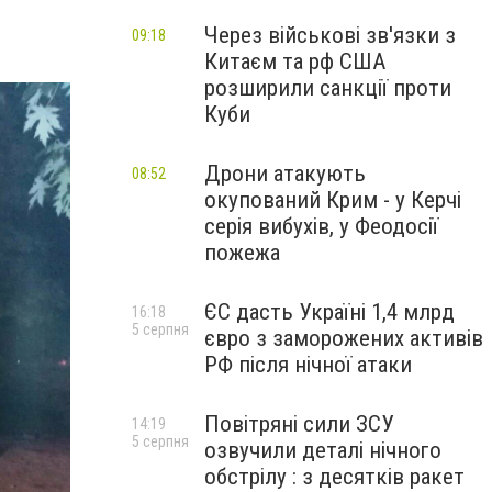
Через військові зв'язки з
09:18
Китаєм та рф США
розширили санкції проти
Куби
Дрони атакують
08:52
окупований Крим - у Керчі
серія вибухів, у Феодосії
пожежа
ЄС дасть Україні 1,4 млрд
16:18
5 серпня
євро з заморожених активів
РФ після нічної атаки
Повітряні сили ЗСУ
14:19
5 серпня
озвучили деталі нічного
обстрілу : з десятків ракет