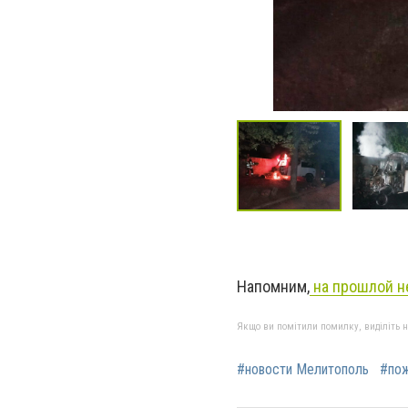
Напомним,
на прошлой н
Якщо ви помітили помилку, виділіть нео
#новости Мелитополь
#пож