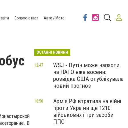
звіти
Вопрос-ответ
Авто / Мото
ОСТАННІ НОВИНИ
обус
WSJ - Путін може напасти
12:47
на НАТО вже восени:
розвідка США опублікувала
новий прогноз
Армія РФ втратила на війні
10:50
проти України ще 1210
військових і три засоби
Монастырской
ППО
возгорание. В