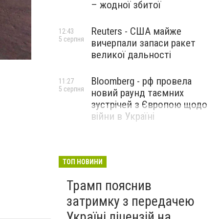
– жодної збитої
Reuters - США майже
12:43
5 серпня
вичерпали запаси ракет
великої дальності
Bloomberg - рф провела
11:27
5 серпня
новий раунд таємних
зустрічей з Європою щодо
війни в Україні
ТОП НОВИНИ
Трамп пояснив
затримку з передачею
Україні ліцензій на