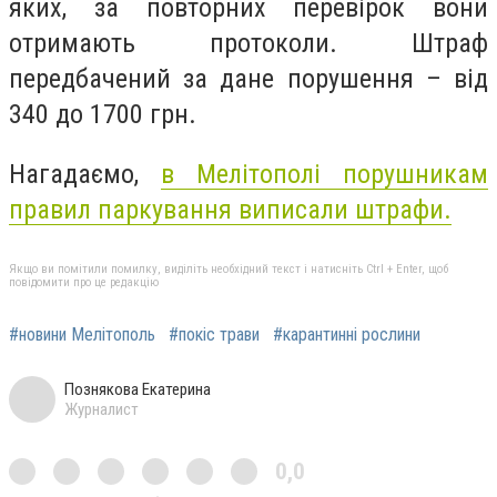
яких, за повторних перевірок вони
отримають протоколи. Штраф
передбачений за дане порушення – від
340 до 1700 грн.
Нагадаємо,
в Мелітополі порушникам
правил паркування виписали штрафи.
Якщо ви помітили помилку, виділіть необхідний текст і натисніть Ctrl + Enter, щоб
повідомити про це редакцію
#новини Мелітополь
#покіс трави
#карантинні рослини
Познякова Екатерина
Журналист
0,0