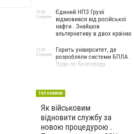
Єдиний НПЗ Грузії
15:59
3 серпня
відмовився від російської
нафти . Знайшов
альтернативу в двох країнах
Горить університет, де
12:33
3 серпня
розробляли системи БПЛА .
Удар по Бєлгороду
ТОП НОВИНИ
Як військовим
відновити службу за
новою процедурою .