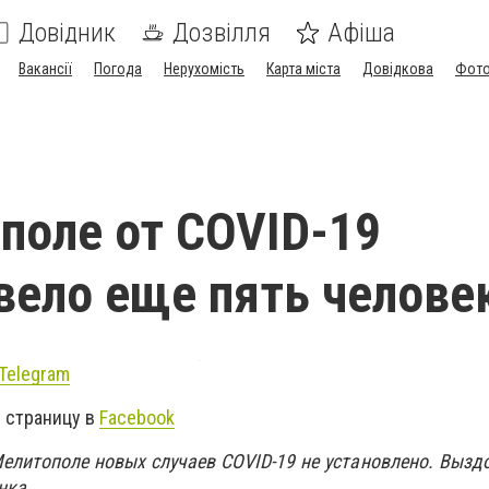
Довідник
Дозвілля
Афіша
Вакансії
Погода
Нерухомість
Карта міста
Довідкова
Фото
поле от COVID-19
ело еще пять челове
Telegram
 страницу в
Facebook
елитополе новых случаев COVID-19 не установлено. Вызд
нка.