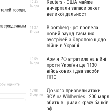
Reuters - США майже
12:43
Вчора
вичерпали запаси ракет
телей города,
великої дальності
одтвержденным
Bloomberg - рф провела
11:27
Вчора
новий раунд таємних
зустрічей з Європою щодо
війни в Україні
Армія РФ втратила на війні
10:59
Вчора
проти України ще 1130
військових і два засоби
ППО
тобы оценить
До чого призвели атаки
17:08
3 серпня
ЗСУ на Wildberries . 200 млрд
збитків і ризик краху банків
рф