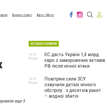
звіти
Вопрос-ответ
Авто / Мото
ОСТАННІ НОВИНИ
ЄС дасть Україні 1,4 млрд
16:18
Вчора
євро з заморожених активів
к
РФ після нічної атаки
Повітряні сили ЗСУ
14:19
Вчора
озвучили деталі нічного
обстрілу : з десятків ракет
– жодної збитої
оровели еще 5