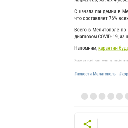
С начала пандемии в М
что составляет 76% все
Всего в Мелитополе по
диагнозом COVID-19, из н
Напомним,
карантин буде
Якщо ви помітили помилку, виділіть нео
#новости Мелитополь
#кор