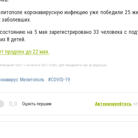
елитополе коронавирусную инфекцию уже победили 25 жи
х заболевших.
 состоянию на 5 мая зарегистрировано 33 человека с п
их 8 детей.
т продлен до 22 мая.
бхідний текст і натисніть Ctrl + Enter, щоб повідомити про це редакцію
онавирус Мелитополь
#COVID-19
0,0
Оцініть першим
Авторизируйтесь
, ч