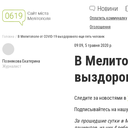
Новини
Оплатить коммуналку
Оголошення
Головна
В Мелитополе от COVID-19 выздоровело еще пять человек
09:09, 5 травня 2020 р.
В Мелито
Познякова Екатерина
Журналист
выздоров
Следите за новостями в
Подписывайтесь на нашу
За прошедшие сутки в М
пациентов, из них 4 ребе