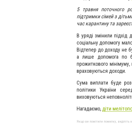
5 травня поточного ро
підтримки сімей з дітьм
час карантину та зареєс
В уряді змінили підхід 
соціальну допомогу мало
Відтепер до доходу не б
а лише допомога по бе
прожиткового мінімуму, 
враховуються доходи.
Сума виплати буде розр
політики України сере
виховуються неповнолітні
Нагадаємо,
діти мелітоп
Якщо ви помітили помилку, виділіть нео