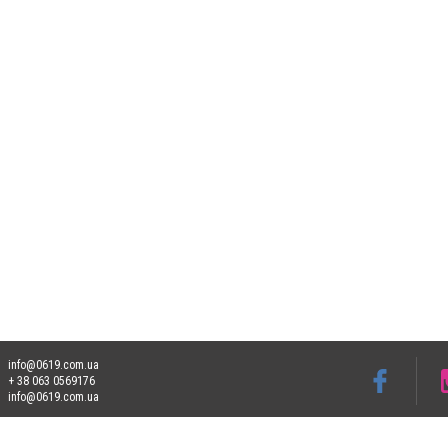
info@0619.com.ua
+ 38 063 0569176
info@0619.com.ua
Допускається цитування матеріалів без отримання попередньої згоди 0619.com.ua за