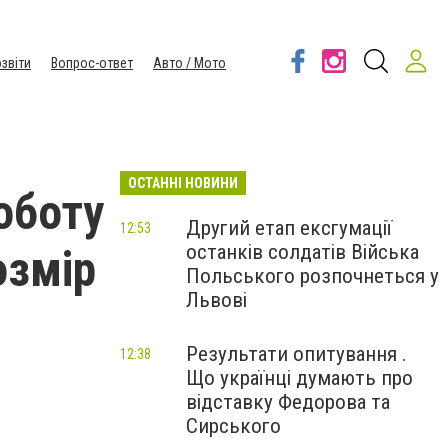
звіти
Вопрос-ответ
Авто / Мото
ОСТАННІ НОВИНИ
оботу
Другий етап ексгумації
12:53
останків солдатів Війська
озмір
Польського розпочнеться у
Львові
Результати опитування .
12:38
Що українці думають про
відставку Федорова та
Сирського