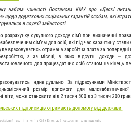
ку набула чинності Постанова КМУ про «Деякі питанн
и» щодо додаткових соціальних гарантій особам, які втрат
трувалися в службі зайнятості.
до розрахунку сукупного доходу сім’ї при визначенні прав
забезпеченим сім’ям для осіб, які під час карантину стали
уде враховуватись отримана заробітна плата за попередні 
зробіттю, а за місяці, в яких відсутні доходи — дох
встановленого для працездатних осіб станом на кінець пер
аховуватись індивідуально. За підрахунками Міністерст
дньомісячний розмір допомоги для малозабезпеченої с
 діти, може становити від 2 тисяч 800 до 3 тисяч 200 грив
ольських підприємців отримають допомогу від держави.
бхідний текст і натисніть Ctrl + Enter, щоб повідомити про це редакцію