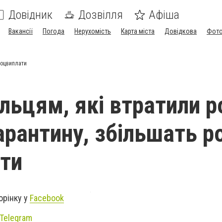
Довідник
Дозвілля
Афіша
Вакансії
Погода
Нерухомість
Карта міста
Довідкова
Фото
соцвиплати
льцям, які втратили р
карантину, збільшать р
ти
орінку у
Facebook
Telegram