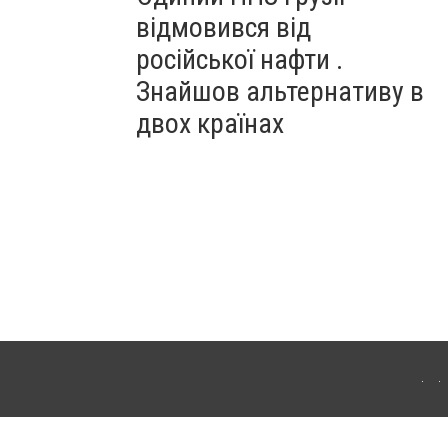
відмовився від
російської нафти .
Знайшов альтернативу в
двох країнах
ітополя. Для інтернет-видань обов'язкове розміщення прямого, відкритого для