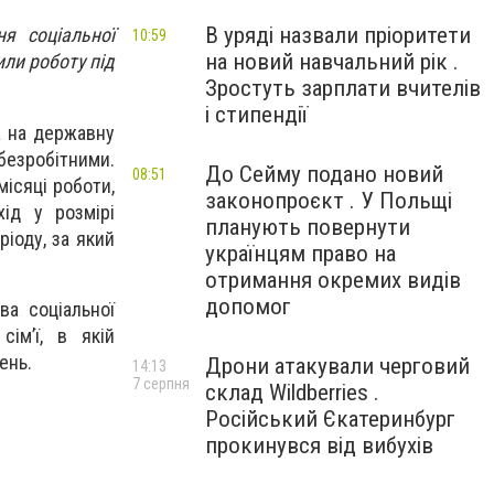
В уряді назвали пріоритети
я соціальної
10:59
на новий навчальний рік .
или роботу під
Зростуть зарплати вчителів
і стипендії
а на державну
 безробітними.
До Сейму подано новий
08:51
місяці роботи,
законопроєкт . У Польщі
ід у розмірі
планують повернути
іоду, за який
українцям право на
отримання окремих видів
допомог
ва соціальної
ім’ї, в якій
ень.
Дрони атакували черговий
14:13
7 серпня
склад Wildberries .
Російський Єкатеринбург
прокинувся від вибухів