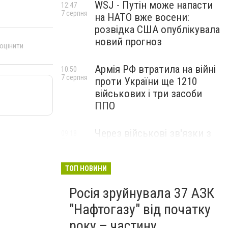
WSJ - Путін може напасти
12:47
7 серпня
на НАТО вже восени:
розвідка США опублікувала
новий прогноз
 оцінити
Армія РФ втратила на війні
10:50
7 серпня
проти України ще 1210
військових і три засоби
ППО
Через військові зв'язки з
09:18
7 серпня
Китаєм та рф США
розширили санкції проти
Куби
ТОП НОВИНИ
Росія зруйнувала 37 АЗК
"Нафтогазу" від початку
року – частину