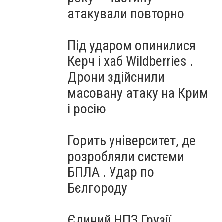
атакували повторно
Під ударом опинилися
Керч і хаб Wildberries .
Дрони здійснили
масовану атаку на Крим
і росію
Горить університет, де
розробляли системи
БПЛА . Удар по
Бєлгороду
Єдиний НПЗ Грузії