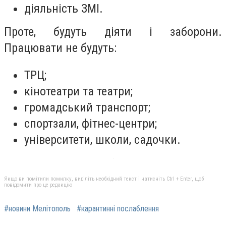
діяльність ЗМІ.
Проте, будуть діяти і заборони.
Працювати не будуть:
ТРЦ;
кінотеатри та театри;
громадський транспорт;
спортзали, фітнес-центри;
університети, школи, садочки.
Якщо ви помітили помилку, виділіть необхідний текст і натисніть Ctrl + Enter, щоб
повідомити про це редакцію
#новини Мелітополь
#карантинні послаблення