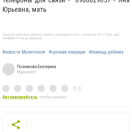
Телефоны для связи - 0988829057 - Яна
Юрьевна, мать
Якщо ви помітили помилку, виділіть необхідний текст і натисніть Ctrl + Enter, щоб
повідомити про це редакцію
#новости Мелитополя
#срочная операция
#помощь ребенку
Познякова Екатерина
Журналист
0,0
Авторизируйтесь
, чтобы оценить