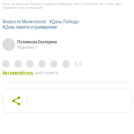
Якщо ви помітили помилку, виділіть необхідний текст і натисніть Ctrl + Enter, щоб
повідомити про це редакцію
#новости Мелитополя
#День Победы
#День памяти и примирения
Познякова Екатерина
Журналист
0,0
Авторизуйтесь
, щоб оцінити