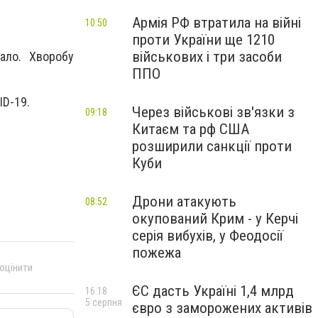
Армія РФ втратила на війні
10:50
проти України ще 1210
військових і три засоби
ало. Хворобу
ППО
ID-19.
Через військові зв'язки з
09:18
Китаєм та рф США
розширили санкції проти
Куби
Дрони атакують
08:52
окупований Крим - у Керчі
серія вибухів, у Феодосії
пожежа
 оцінити
ЄС дасть Україні 1,4 млрд
16:18
5 серпня
євро з заморожених активів