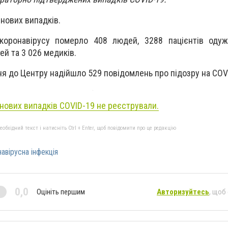
 нових випадків.
 коронавірусу померло 408 людей, 3288 пацієнтів одуж
ей та 3 026 медиків.
ня до Центру надійшло 529 повідомлень про підозру на COV
нових випадків COVID-19 не реєстрували.
бхідний текст і натисніть Ctrl + Enter, щоб повідомити про це редакцію
авірусна інфекція
0,0
Оцініть першим
Авторизуйтесь
, щоб