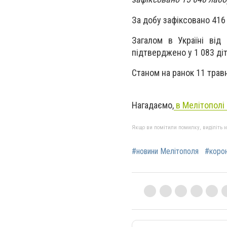
За добу зафіксовано 416
Загалом в Україні від
підтверджено у 1 083 діт
Станом на ранок 11 трав
Нагадаємо,
в Мелітополі 
Якщо ви помітили помилку, виділіть нео
#новини Мелітополя
#корон