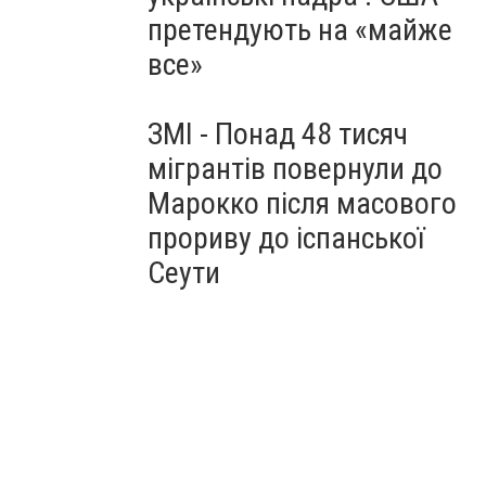
претендують на «майже
все»
ЗМІ - Понад 48 тисяч
мігрантів повернули до
Марокко після масового
прориву до іспанської
Сеути