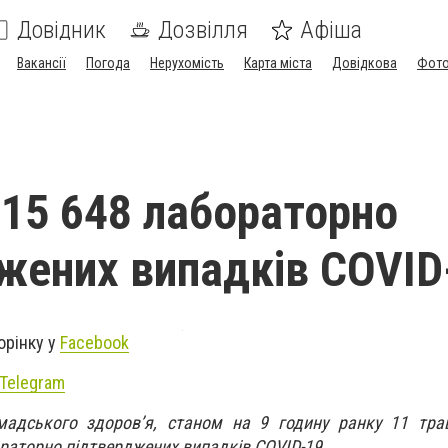
Довідник
Дозвілля
Афіша
Вакансії
Погода
Нерухомість
Карта міста
Довідкова
Фото
і 15 648 лабораторно
жених випадків COVID
орінку у
Facebook
Telegram
адського здоров’я, станом на 9 годину ранку 11 трав
ораторно підтверджених випадків COVID-19.