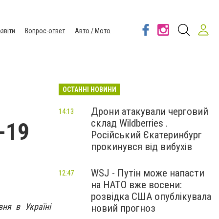
звіти
Вопрос-ответ
Авто / Мото
ОСТАННІ НОВИНИ
Дрони атакували черговий
14:13
склад Wildberries .
-19
Російський Єкатеринбург
прокинувся від вибухів
WSJ - Путін може напасти
12:47
на НАТО вже восени:
розвідка США опублікувала
ня в Україні
новий прогноз