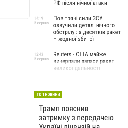
РФ після нічної атаки
Повітряні сили ЗСУ
14:19
5 серпня
озвучили деталі нічного
обстрілу : з десятків ракет
– жодної збитої
Reuters - США майже
12:43
5 серпня
вичерпали запаси ракет
великої дальності
ТОП НОВИНИ
Трамп пояснив
затримку з передачею
Україні ліцензій на