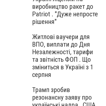
виробництво ракет до
Patriot . "Дуже непросте
рішення"
Житлові ваучери для
ВПО, виплати до Дня
Незалежності, тарифи
та звітність ФОП . Що
зміниться в Україні з 1
серпня
Трамп зробив
резонансну заяву про
українські надра . США